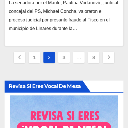
La senadora por el Maule, Paulina Vodanovic, junto al
concejal del PS, Michael Concha, valoraron el
proceso judicial por presunto fraude al Fisco en el
municipio de Linares durante la…
Paginación
1
2
3
…
8
de
entradas
Revisa Si Eres Vocal De Mesa