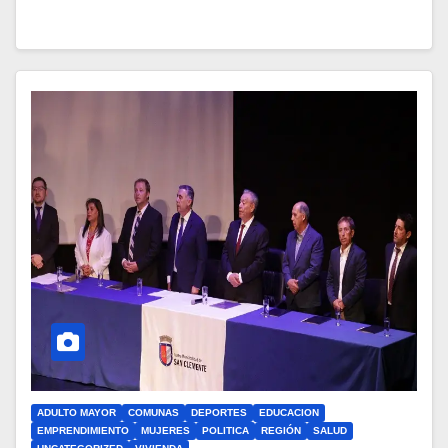
ADULTO MAYOR
COMUNAS
DEPORTES
EDUCACION
EMPRENDIMIENTO
MUJERES
POLITICA
REGIÓN
SALUD