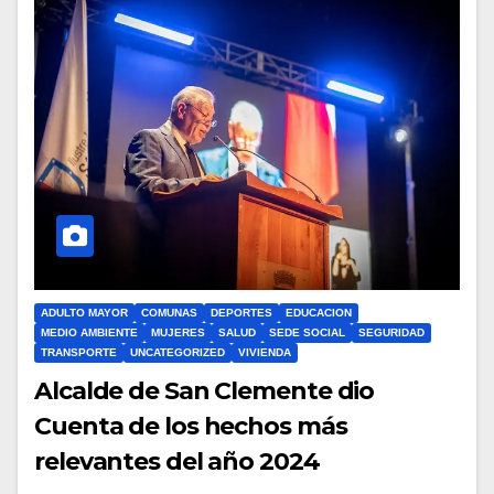
ADULTO MAYOR
COMUNAS
DEPORTES
EDUCACION
MEDIO AMBIENTE
MUJERES
SALUD
SEDE SOCIAL
SEGURIDAD
TRANSPORTE
UNCATEGORIZED
VIVIENDA
Alcalde de San Clemente dio
Cuenta de los hechos más
relevantes del año 2024