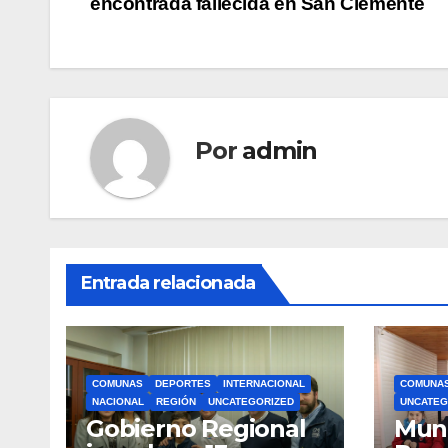
encontrada fallecida en San Clemente
de
entradas
Por
admin
Entrada relacionada
COMUNAS
DEPORTES
INTERNACIONAL
COMUNA
NACIONAL
REGIÓN
UNCATEGORIZED
UNCATEG
Gobierno Regional
Muni