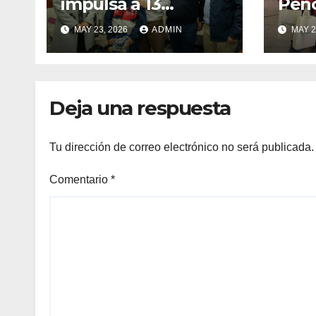
impulsa a 13
Pen
deportistas que
zapat
MAY 23, 2026
ADMIN
MAY 2
llevarán la bandera
estu
maulina a
recu
competencias
Min
internacionales
Deja una respuesta
Tu dirección de correo electrónico no será publicada.
Comentario
*