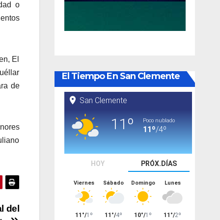
idad o
entos
en, El
uéllar
El Tiempo En San Clemente
ara de
enores
uliano
l del