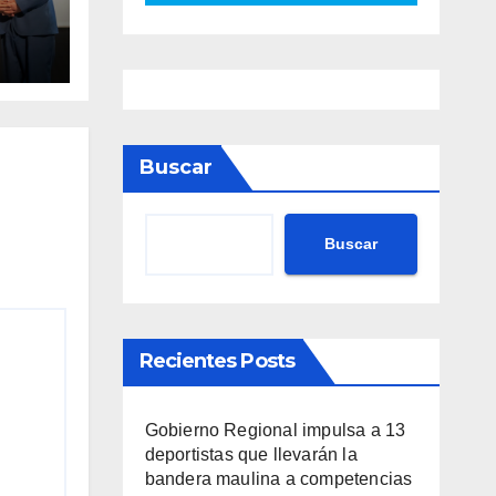
va
nto
ario
Buscar
Buscar
Recientes Posts
Gobierno Regional impulsa a 13
deportistas que llevarán la
bandera maulina a competencias