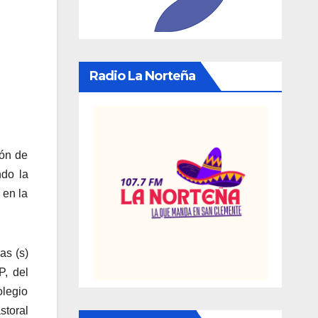
Radio La Norteña
zón de
ndo la
 en la
as (s)
P, del
olegio
storal