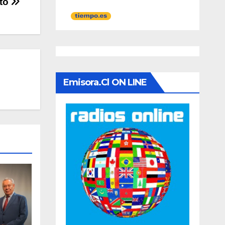
pto
Emisora.cl ON LINE