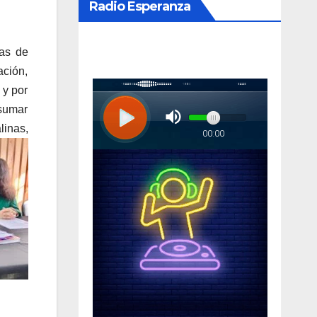
Radio Esperanza
das de
ación,
 y por
 sumar
linas,