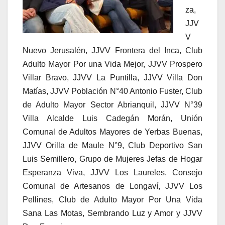
za,
JJV
V
Nuevo Jerusalén, JJVV Frontera del Inca, Club
Adulto Mayor Por una Vida Mejor, JJVV Prospero
Villar Bravo, JJVV La Puntilla, JJVV Villa Don
Matías, JJVV Población N°40 Antonio Fuster, Club
de Adulto Mayor Sector Abrianquil, JJVV N°39
Villa Alcalde Luis Cadegán Morán, Unión
Comunal de Adultos Mayores de Yerbas Buenas,
JJVV Orilla de Maule N°9, Club Deportivo San
Luis Semillero, Grupo de Mujeres Jefas de Hogar
Esperanza Viva, JJVV Los Laureles, Consejo
Comunal de Artesanos de Longaví, JJVV Los
Pellines, Club de Adulto Mayor Por Una Vida
Sana Las Motas, Sembrando Luz y Amor y JJVV