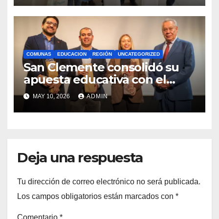
COMUNAS
EDUCACION
REGIÓN
UNCATEGORIZED
San Clemente consolidó su
apuesta educativa con el
lanzamiento del
MAY 10, 2026
ADMIN
Preuniversitario Brotes 2026
Deja una respuesta
Tu dirección de correo electrónico no será publicada.
Los campos obligatorios están marcados con
*
Comentario
*