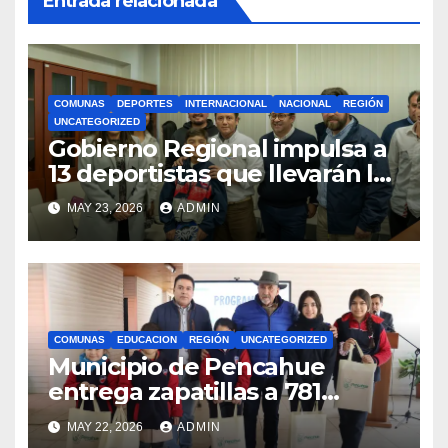
Entrada relacionada
COMUNAS
DEPORTES
INTERNACIONAL
NACIONAL
REGIÓN
UNCATEGORIZED
Gobierno Regional impulsa a
13 deportistas que llevarán la
bandera maulina a
MAY 23, 2026
ADMIN
competencias
internacionales
COMUNAS
EDUCACION
REGIÓN
UNCATEGORIZED
Municipio de Pencahue
entrega zapatillas a 781
estudiantes con recursos del
MAY 22, 2026
ADMIN
Royalty Minero