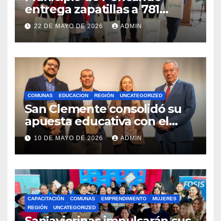
entrega zapatillas a 781
estudiantes con recursos del
22 DE MAYO DE 2026
ADMIN
Royalty Minero
COMUNAS
EDUCACION
REGIÓN
UNCATEGORIZED
San Clemente consolidó su
apuesta educativa con el
lanzamiento del
10 DE MAYO DE 2026
ADMIN
Preuniversitario Brotes 2026
CAPACITACIÓN
COMUNAS
EMPRENDIMIENTO
MUJERES
REGIÓN
UNCATEGORIZED
Sanjavierinas impulsarán sus