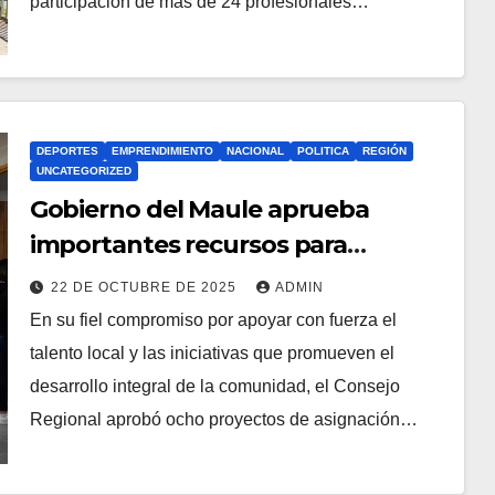
participación de más de 24 profesionales…
DEPORTES
EMPRENDIMIENTO
NACIONAL
POLITICA
REGIÓN
UNCATEGORIZED
Gobierno del Maule aprueba
importantes recursos para
deportistas y agrupaciones
22 DE OCTUBRE DE 2025
ADMIN
culturales
En su fiel compromiso por apoyar con fuerza el
talento local y las iniciativas que promueven el
desarrollo integral de la comunidad, el Consejo
Regional aprobó ocho proyectos de asignación…