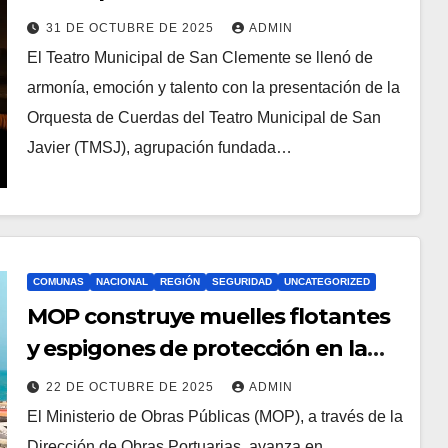
presentó en San Clemente
31 DE OCTUBRE DE 2025
ADMIN
El Teatro Municipal de San Clemente se llenó de
armonía, emoción y talento con la presentación de la
Orquesta de Cuerdas del Teatro Municipal de San
Javier (TMSJ), agrupación fundada…
COMUNAS
NACIONAL
REGIÓN
SEGURIDAD
UNCATEGORIZED
MOP construye muelles flotantes
y espigones de protección en la
comuna de Constitución
22 DE OCTUBRE DE 2025
ADMIN
El Ministerio de Obras Públicas (MOP), a través de la
Dirección de Obras Portuarias, avanza en