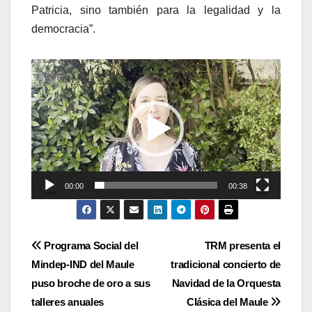
Patricia, sino también para la legalidad y la
democracia”.
Reproductor
de
vídeo
00:00
00:38
Navegación
Programa Social del
TRM presenta el
Mindep-IND del Maule
tradicional concierto de
de
puso broche de oro a sus
Navidad de la Orquesta
entradas
talleres anuales
Clásica del Maule