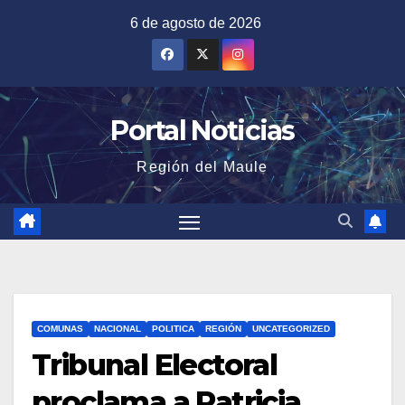
Saltar
6 de agosto de 2026
al
contenido
Portal Noticias
Región del Maule
COMUNAS
NACIONAL
POLITICA
REGIÓN
UNCATEGORIZED
Tribunal Electoral
proclama a Patricia