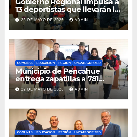
Gobierno Regional impulsa a
13 deportistas que llevarán la
bandera maulina a
23 DE MAYO DE 2026
ADMIN
competencias
internacionales
COMUNAS
EDUCACION
REGIÓN
UNCATEGORIZED
Municipio de Pencahue
entrega zapatillas a 781
estudiantes con recursos del
22 DE MAYO DE 2026
ADMIN
Royalty Minero
COMUNAS
EDUCACION
REGIÓN
UNCATEGORIZED