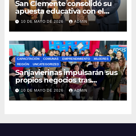
San Clemente consolidó su
apuesta educativa con el
lanzamiento del
10 DE MAYO DE 2026
ADMIN
Preuniversitario Brotes 2026
CAPACITACIÓN
COMUNAS
EMPRENDIMIENTO
MUJERES
REGIÓN
UNCATEGORIZED
Sanjavierinas impulsarán sus
propios negocios tras
capacitarse junto al FOSIS
10 DE MAYO DE 2026
ADMIN