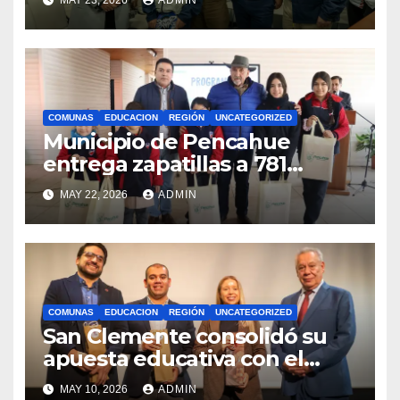
competencias
internacionales
COMUNAS
EDUCACION
REGIÓN
UNCATEGORIZED
Municipio de Pencahue
entrega zapatillas a 781
estudiantes con recursos del
MAY 22, 2026
ADMIN
Royalty Minero
COMUNAS
EDUCACION
REGIÓN
UNCATEGORIZED
San Clemente consolidó su
apuesta educativa con el
lanzamiento del
MAY 10, 2026
ADMIN