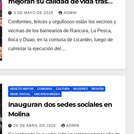
mejoran su calidad de vida tras
apoyo FOSIS
4 DE MAYO DE 2026
ADMIN
Conformes, felices y orgullosos están los vecinos y
vecinas de los balnearios de Rancura, La Pesca,
Iloca y Duao, en la comuna de Licantén, luego de
culminar la ejecución del…
ADULTO MAYOR
COMUNAS
CULTURA
MUJERES
REGIÓN
SEDE SOCIAL
UNCATEGORIZED
Inauguran dos sedes sociales en
Molina
26 DE ABRIL DE 2026
ADMIN