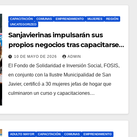
CAPACITACIÓN
COMUNAS
EMPRENDIMIENTO
MUJERES
REGIÓN
UNCATEGORIZED
Sanjavierinas impulsarán sus
propios negocios tras capacitarse
junto al FOSIS
10 DE MAYO DE 2026
ADMIN
El Fondo de Solidaridad e Inversión Social, FOSIS,
en conjunto con la Ilustre Municipalidad de San
Javier, certificó a 30 mujeres jefas de hogar que
culminaron un curso y capacitaciones…
ADULTO MAYOR
CAPACITACIÓN
COMUNAS
EMPRENDIMIENTO