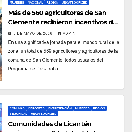
MUJERES
NACIONAL
REGIÓN
UNCATEGORIZED
Más de 560 agricultores de San
Clemente recibieron incentivos de
INDAP para fortalecer la pequeña
6 DE MAYO DE 2026
ADMIN
agricultura
En una significativa jornada para el mundo rural de la
zona, un total de 569 agricultores y agricultoras de la
comuna de San Clemente, todos usuarios del
Programa de Desarrollo…
COMUNAS
DEPORTES
ENTRETENCIÓN
MUJERES
REGIÓN
SEGURIDAD
UNCATEGORIZED
Comunidades de Licantén