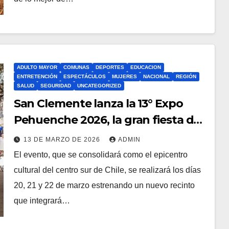
ADULTO MAYOR
COMUNAS
DEPORTES
EDUCACION
ENTRETENCIÓN
ESPECTÁCULOS
MUJERES
NACIONAL
REGIÓN
SALUD
SEGURIDAD
UNCATEGORIZED
San Clemente lanza la 13° Expo
Pehuenche 2026, la gran fiesta de
las Tradiciones Campesinas del
13 DE MARZO DE 2026
ADMIN
Centro Sur de Chile
El evento, que se consolidará como el epicentro
cultural del centro sur de Chile, se realizará los días
20, 21 y 22 de marzo estrenando un nuevo recinto
que integrará…