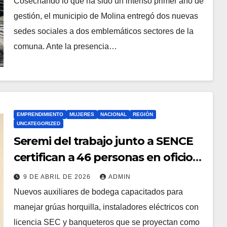
Cosechando lo que ha sido un intenso primer año de
gestión, el municipio de Molina entregó dos nuevas
sedes sociales a dos emblemáticos sectores de la
comuna. Ante la presencia…
EMPRENDIMIENTO
MUJERES
NACIONAL
REGIÓN
UNCATEGORIZED
Seremi del trabajo junto a SENCE
certifican a 46 personas en oficios
con alta demanda
9 DE ABRIL DE 2026
ADMIN
Nuevos auxiliares de bodega capacitados para
manejar grúas horquilla, instaladores eléctricos con
licencia SEC y banqueteros que se proyectan como