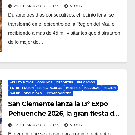
Clemente
29 DE MARZO DE 2026
ADMIN
Durante tres días consecutivos, el recinto ferial se
transformó en el epicentro de la Región del Maule,
recibiendo a más de 45 mil visitantes que disfrutaron
de lo mejor de…
ADULTO MAYOR
COMUNAS
DEPORTES
EDUCACION
ENTRETENCIÓN
ESPECTÁCULOS
MUJERES
NACIONAL
REGIÓN
SALUD
SEGURIDAD
UNCATEGORIZED
San Clemente lanza la 13° Expo
Pehuenche 2026, la gran fiesta de
las Tradiciones Campesinas del
13 DE MARZO DE 2026
ADMIN
Centro Sur de Chile
El evento, que se consolidará como el epicentro