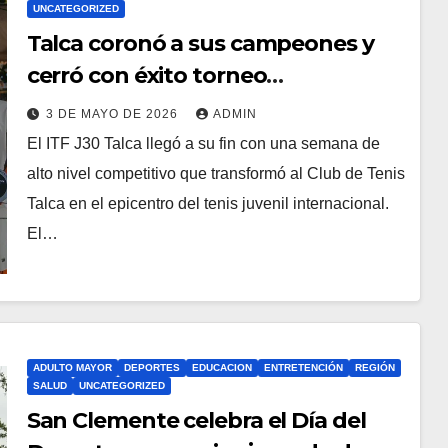
UNCATEGORIZED
Talca coronó a sus campeones y
cerró con éxito torneo
internacional junior
3 DE MAYO DE 2026
ADMIN
El ITF J30 Talca llegó a su fin con una semana de
alto nivel competitivo que transformó al Club de Tenis
Talca en el epicentro del tenis juvenil internacional.
El…
ADULTO MAYOR
DEPORTES
EDUCACION
ENTRETENCIÓN
REGIÓN
SALUD
UNCATEGORIZED
San Clemente celebra el Día del