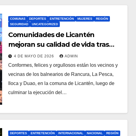
COMUNAS
DEPORTES
ENTRETENCIÓN
MUJERES
REGIÓN
SEGURIDAD
UNCATEGORIZED
Comunidades de Licantén
mejoran su calidad de vida tras
apoyo FOSIS
4 DE MAYO DE 2026
ADMIN
Conformes, felices y orgullosos están los vecinos y
vecinas de los balnearios de Rancura, La Pesca,
Iloca y Duao, en la comuna de Licantén, luego de
culminar la ejecución del…
DEPORTES
ENTRETENCIÓN
INTERNACIONAL
NACIONAL
REGIÓN