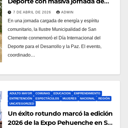
Deporte con masiva jornada de
integración
7 DE ABRIL DE 2026
ADMIN
En una jornada cargada de energía y espíritu
comunitario, la Ilustre Municipalidad de San
Clemente conmemoró el Día Internacional del
Deporte para el Desarrollo y la Paz. El evento,
coordinado…
ADULTO MAYOR
COMUNAS
EDUCACION
EMPRENDIMIENTO
ENTRETENCIÓN
ESPECTÁCULOS
MUJERES
NACIONAL
REGIÓN
UNCATEGORIZED
Un éxito rotundo marcó la edición
2026 de la Expo Pehuenche en San