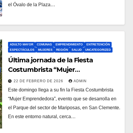
el Óvalo de la Plaza…
ADULTO MAYOR
COMUNAS
EMPRENDIMIENTO
ENTRETENCIÓN
ESPECTÁCULOS
MUJERES
REGIÓN
SALUD
UNCATEGORIZED
Última jornada de la Fiesta
Costumbrista “Mujer
Emprendedora” en el sector de
22 DE FEBRERO DE 2026
ADMIN
Mariposas
Este domingo llega a su fin la Fiesta Costumbrista
“Mujer Emprendedora”, evento que se desarrolla en
el Parque del sector de Mariposas, en San Clemente.
En este entorno natural, cerca…