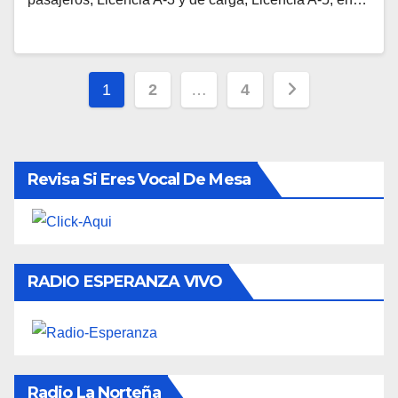
Paginación
1
2
…
4
de
entradas
Revisa Si Eres Vocal De Mesa
RADIO ESPERANZA VIVO
Radio La Norteña