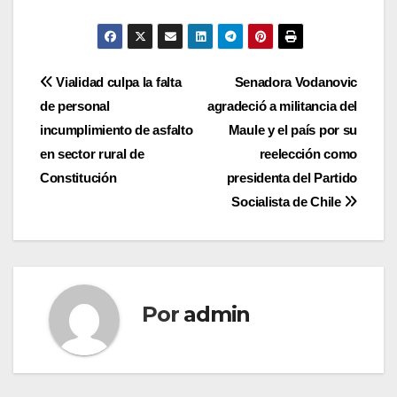
Navegación
Vialidad culpa la falta
Senadora Vodanovic
de personal
agradeció a militancia del
de
incumplimiento de asfalto
Maule y el país por su
entradas
en sector rural de
reelección como
Constitución
presidenta del Partido
Socialista de Chile
Por
admin