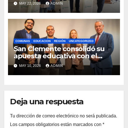
estudiantes con recursos del
MAY 22, 2026
ADMIN
Royalty Minero
COMUNAS
EDUCACION
REGIÓN
UNCATEGORIZED
San Clemente consolidó su
apuesta educativa con el
lanzamiento del
MAY 10, 2026
ADMIN
Preuniversitario Brotes 2026
Deja una respuesta
Tu dirección de correo electrónico no será publicada.
Los campos obligatorios están marcados con
*