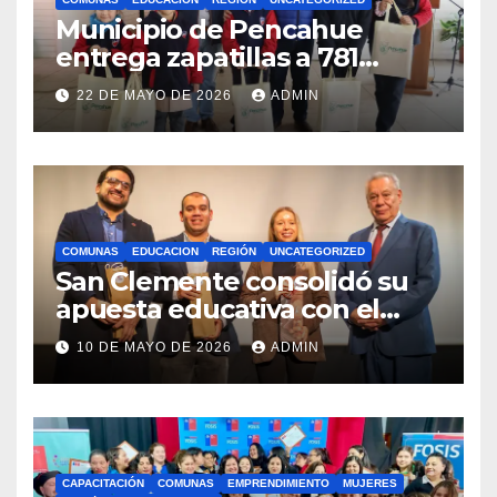
Municipio de Pencahue
entrega zapatillas a 781
estudiantes con recursos del
22 DE MAYO DE 2026
ADMIN
Royalty Minero
COMUNAS
EDUCACION
REGIÓN
UNCATEGORIZED
San Clemente consolidó su
apuesta educativa con el
lanzamiento del
10 DE MAYO DE 2026
ADMIN
Preuniversitario Brotes 2026
CAPACITACIÓN
COMUNAS
EMPRENDIMIENTO
MUJERES