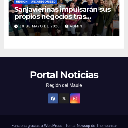
REGIÓN
UNCATEGORIZED
Sanjavierinas impulsarán sus
propios negocios tras
capacitarse junto al FOSIS
10 DE MAYO DE 2026
ADMIN
Portal Noticias
Región del Maule
Funciona gracias a WordPress
|
Tema: Newsup de
Themeansar