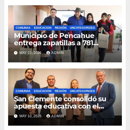
internacionales
COMUNAS
EDUCACION
REGIÓN
UNCATEGORIZED
Municipio de Pencahue
entrega zapatillas a 781
estudiantes con recursos del
MAY 22, 2026
ADMIN
Royalty Minero
COMUNAS
EDUCACION
REGIÓN
UNCATEGORIZED
San Clemente consolidó su
apuesta educativa con el
lanzamiento del
MAY 10, 2026
ADMIN
Preuniversitario Brotes 2026