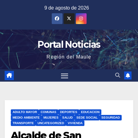
Saltar
9 de agosto de 2026
al
contenido
Portal Noticias
Región del Maule
ADULTO MAYOR
COMUNAS
DEPORTES
EDUCACION
MEDIO AMBIENTE
MUJERES
SALUD
SEDE SOCIAL
SEGURIDAD
TRANSPORTE
UNCATEGORIZED
VIVIENDA
Alcalde de San