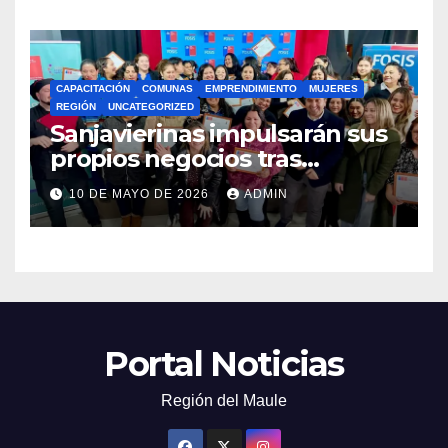
CAPACITACIÓN
COMUNAS
EMPRENDIMIENTO
MUJERES
REGIÓN
UNCATEGORIZED
Sanjavierinas impulsarán sus
propios negocios tras
capacitarse junto al FOSIS
10 DE MAYO DE 2026
ADMIN
Portal Noticias
Región del Maule