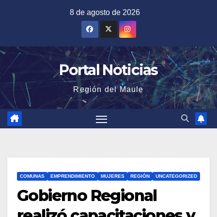
Saltar
8 de agosto de 2026
al
contenido
Portal Noticias
Región del Maule
COMUNAS
EMPRENDIMIENTO
MUJERES
REGIÓN
UNCATEGORIZED
Gobierno Regional
realizó capacitaciones y