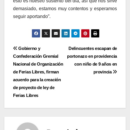
esto es nuestro sustento del día, así que nos sirve
demasiado, estamos muy contentos y esperamos
seguir aportando”.
Navegación
Gobierno y
Delincuentes escapan de
Confederación Gremial
portonazo en providencia
de
Nacional de Organización
con niño de 9 años en
entradas
de Ferias Libres, firman
provincia
acuerdo para la creación
de proyecto de ley de
Ferias Libres