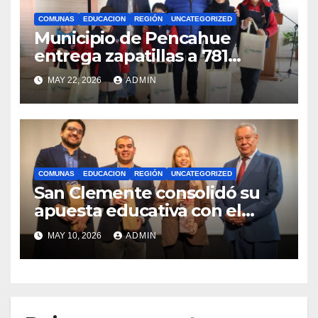
COMUNAS
EDUCACION
REGIÓN
UNCATEGORIZED
Municipio de Pencahue
entrega zapatillas a 781
estudiantes con recursos del
MAY 22, 2026
ADMIN
Royalty Minero
COMUNAS
EDUCACION
REGIÓN
UNCATEGORIZED
San Clemente consolidó su
apuesta educativa con el
lanzamiento del
MAY 10, 2026
ADMIN
Preuniversitario Brotes 2026