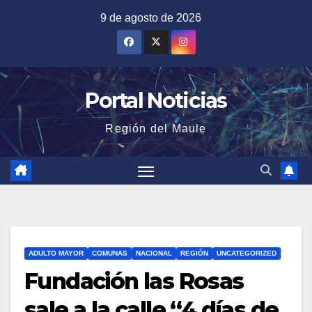
Saltar
9 de agosto de 2026
al
contenido
Portal Noticias
Región del Maule
ADULTO MAYOR
COMUNAS
NACIONAL
REGIÓN
UNCATEGORIZED
Fundación las Rosas
sale a la calle “4 días de