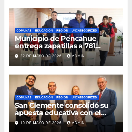
internacionales
COMUNAS
EDUCACION
REGIÓN
UNCATEGORIZED
Municipio de Pencahue
entrega zapatillas a 781
estudiantes con recursos del
22 DE MAYO DE 2026
ADMIN
Royalty Minero
COMUNAS
EDUCACION
REGIÓN
UNCATEGORIZED
San Clemente consolidó su
apuesta educativa con el
lanzamiento del
10 DE MAYO DE 2026
ADMIN
Preuniversitario Brotes 2026