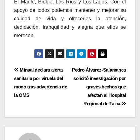
El Maule, Biobío, Los Ríos y Los Lagos. Con el
apoyo de todos podemos mantener y mejorar su
calidad de vida y ofrecerles la atención,
dedicación, tranquilidad y alegría que ellos se
merecen.
Navegación
Minsal declara alerta
Pedro Álvarez-Salamanca
sanitaria por viruela del
solicitó investigación por
de
mono tras advertencia de
graves hechos que
entradas
la OMS
afectan al Hospital
Regional de Talca