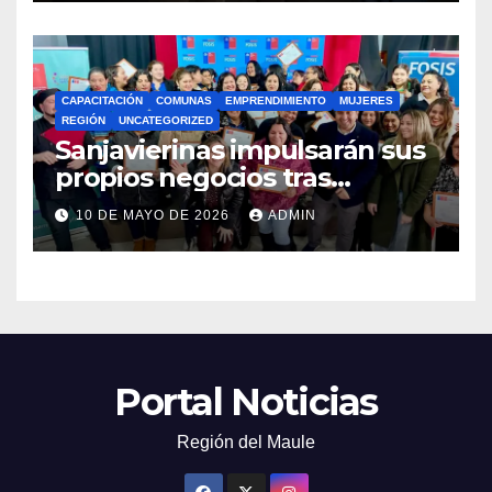
CAPACITACIÓN
COMUNAS
EMPRENDIMIENTO
MUJERES
REGIÓN
UNCATEGORIZED
Sanjavierinas impulsarán sus
propios negocios tras
capacitarse junto al FOSIS
10 DE MAYO DE 2026
ADMIN
Portal Noticias
Región del Maule