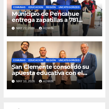
COMUNAS
EDUCACION
REGIÓN
UNCATEGORIZED
Municipio de Pencahue
entrega zapatillas a 781
estudiantes con recursos del
MAY 22, 2026
ADMIN
Royalty Minero
COMUNAS
EDUCACION
REGIÓN
UNCATEGORIZED
San Clemente consolidó su
apuesta educativa con el
lanzamiento del
MAY 10, 2026
ADMIN
Preuniversitario Brotes 2026