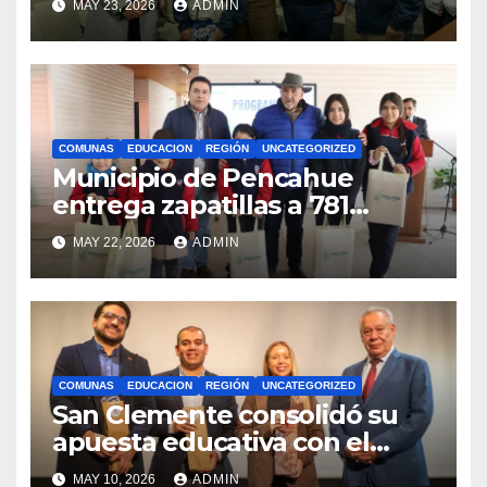
MAY 23, 2026
ADMIN
competencias
internacionales
COMUNAS
EDUCACION
REGIÓN
UNCATEGORIZED
Municipio de Pencahue
entrega zapatillas a 781
estudiantes con recursos del
MAY 22, 2026
ADMIN
Royalty Minero
COMUNAS
EDUCACION
REGIÓN
UNCATEGORIZED
San Clemente consolidó su
apuesta educativa con el
lanzamiento del
MAY 10, 2026
ADMIN