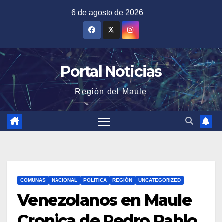
Saltar
6 de agosto de 2026
al
contenido
Portal Noticias
Región del Maule
COMUNAS
NACIONAL
POLITICA
REGIÓN
UNCATEGORIZED
Venezolanos en Maule
Cronica de Pedro Pablo