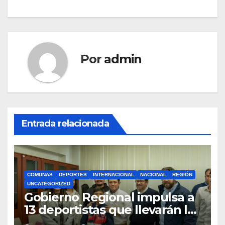
Por
admin
Entrada relacionada
COMUNAS
DEPORTES
INTERNACIONAL
NACIONAL
REGIÓN
UNCATEGORIZED
Gobierno Regional impulsa a
13 deportistas que llevarán la
bandera maulina a