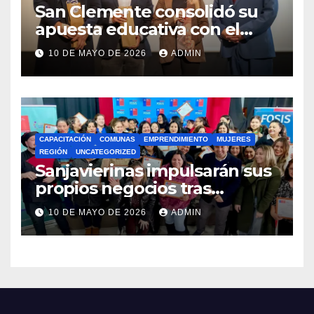
San Clemente consolidó su
apuesta educativa con el
lanzamiento del
10 DE MAYO DE 2026
ADMIN
Preuniversitario Brotes 2026
CAPACITACIÓN
COMUNAS
EMPRENDIMIENTO
MUJERES
REGIÓN
UNCATEGORIZED
Sanjavierinas impulsarán sus
propios negocios tras
capacitarse junto al FOSIS
10 DE MAYO DE 2026
ADMIN