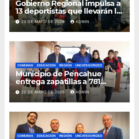
Gobierno Regional impulsa a
13 deportistas que llevarán la
bandera maulina a
23 DE MAYO DE 2026
ADMIN
competencias
internacionales
COMUNAS
EDUCACION
REGIÓN
UNCATEGORIZED
Municipio de Pencahue
entrega zapatillas a 781
estudiantes con recursos del
22 DE MAYO DE 2026
ADMIN
Royalty Minero
COMUNAS
EDUCACION
REGIÓN
UNCATEGORIZED