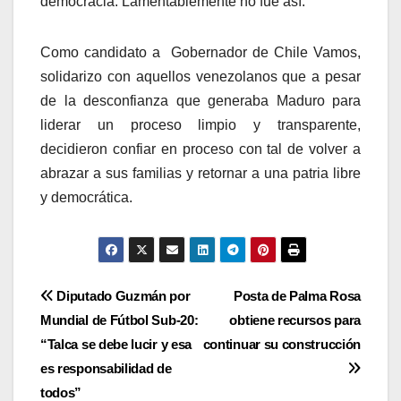
democracia. Lamentablemente no fue así.
Como candidato a Gobernador de Chile Vamos,
solidarizo con aquellos venezolanos que a pesar
de la desconfianza que generaba Maduro para
liderar un proceso limpio y transparente,
decidieron confiar en proceso con tal de volver a
abrazar a sus familias y retornar a una patria libre
y democrática.
Navegación
Diputado Guzmán por
Posta de Palma Rosa
Mundial de Fútbol Sub-20:
obtiene recursos para
de
“Talca se debe lucir y esa
continuar su construcción
entradas
es responsabilidad de
todos”