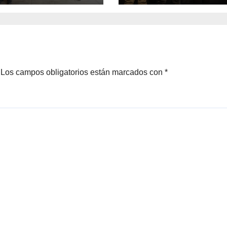
rsos del Royalty
del Preuniversit
ero
Brotes 2026
Los campos obligatorios están marcados con
*