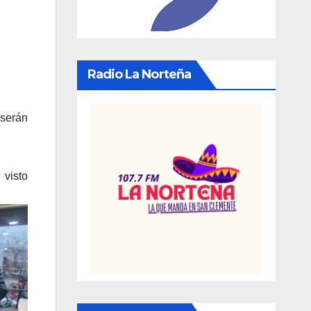
Radio La Norteña
 serán
 visto