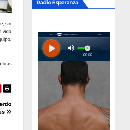
Radio Esperanza
e, sin
e vida
quipo,
 obras
ierdo
les