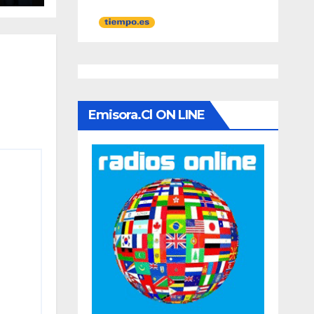
ario
Emisora.cl ON LINE