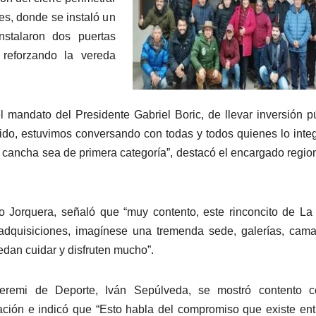
es, donde se instaló un
nstalaron dos puertas
 reforzando la vereda
mandato del Presidente Gabriel Boric, de llevar inversión p
ido, estuvimos conversando con todas y todos quienes lo inte
 cancha sea de primera categoría”, destacó el encargado regio
o Jorquera, señaló que “muy contento, este rinconcito de La
dquisiciones, imagínese una tremenda sede, galerías, cama
uedan cuidar y disfruten mucho”.
eremi de Deporte, Iván Sepúlveda, se mostró contento c
tación e indicó que “Esto habla del compromiso que existe ent