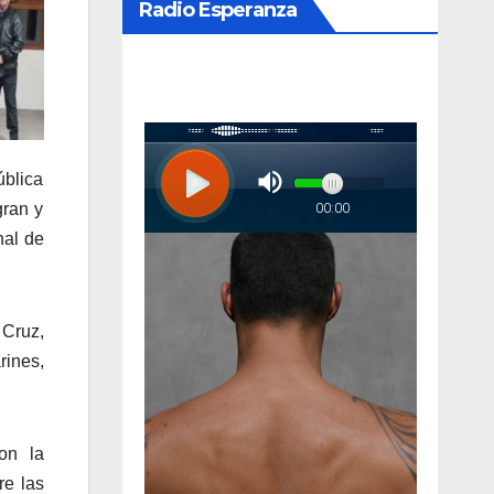
Radio Esperanza
ública
gran y
nal de
 Cruz,
rines,
on la
re las