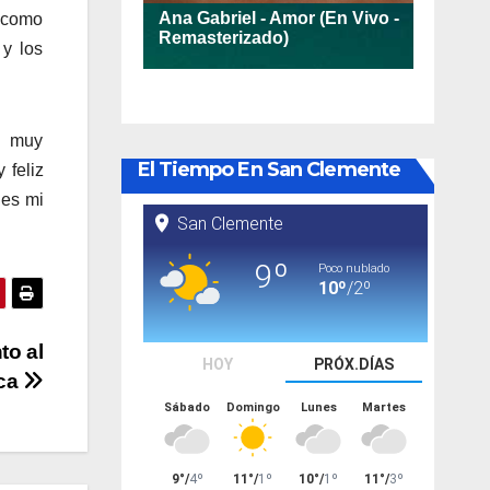
s como
 y los
, muy
El Tiempo En San Clemente
 feliz
 es mi
to al
ica