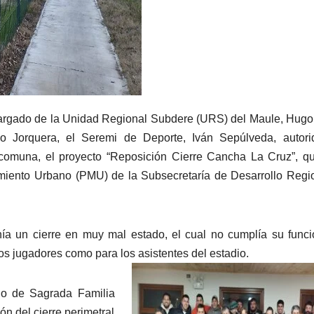
cargado de la Unidad Regional Subdere (URS) del Maule, Hugo
do Jorquera, el Seremi de Deporte, Iván Sepúlveda, autori
a comuna, el proyecto “Reposición Cierre Cancha La Cruz”, q
miento Urbano (PMU) de la Subsecretaría de Desarrollo Regi
nía un cierre en muy mal estado, el cual no cumplía su func
los jugadores como para los asistentes del estadio.
pio de Sagrada Familia
ión del cierre perimetral