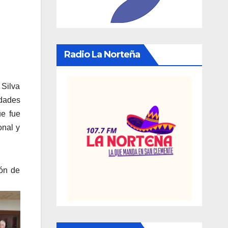
Radio La Norteña
 Silva
dades
ue fue
onal y
ión de