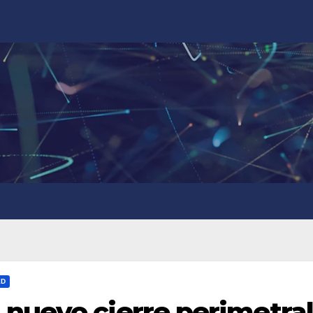
ED
nuevo cierre perimetral