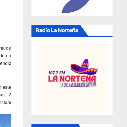
Radio La Norteña
una de
 de un
cendio
n este
as, 2
ectuar