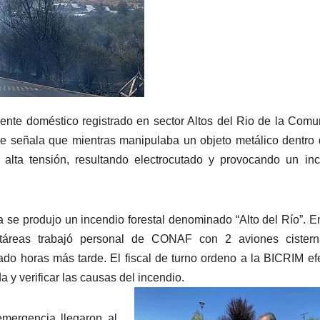
idente doméstico registrado en sector Altos del Rio de la Com
 se señala que mientras manipulaba un objeto metálico dentro
alta tensión, resultando electrocutado y provocando un in
se produjo un incendio forestal denominado “Alto del Río”. E
ctáreas trabajó personal de CONAF con 2 aviones cistern
olado horas más tarde. El fiscal de turno ordeno a la BICRIM ef
a y verificar las causas del incendio.
emergencia llegaron al