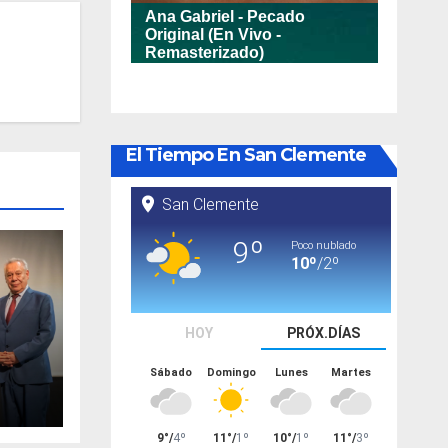
El Tiempo En San Clemente
va
nto
ario