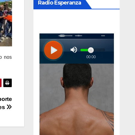
Radio Esperanza
o nos
porte
nes