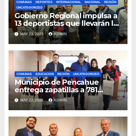
COMUNAS
DEPORTES
INTERNACIONAL
NACIONAL
REGIÓN
UNCATEGORIZED
Gobierno Regional impulsa a
13 deportistas que llevarán la
bandera maulina a
MAY 23, 2026
ADMIN
competencias
internacionales
COMUNAS
EDUCACION
REGIÓN
UNCATEGORIZED
Municipio de Pencahue
entrega zapatillas a 781
estudiantes con recursos del
MAY 22, 2026
ADMIN
Royalty Minero