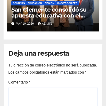
COMUNAS
EDUCACION
REGIÓN
UNCATEGORIZED
San Clemente consolidó su
apuesta educativa con el
lanzamiento del
MAY 10, 2026
ADMIN
Preuniversitario Brotes 2026
Deja una respuesta
Tu dirección de correo electrónico no será publicada.
Los campos obligatorios están marcados con
*
Comentario
*