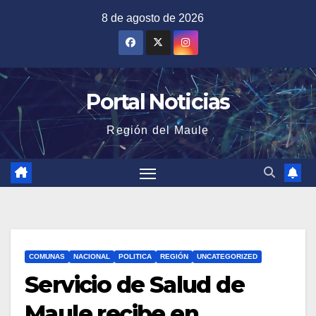
Saltar
8 de agosto de 2026
al
contenido
Portal Noticias
Región del Maule
COMUNAS
NACIONAL
POLITICA
REGIÓN
UNCATEGORIZED
Servicio de Salud de
Maule recibe en