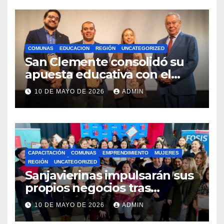
COMUNAS
EDUCACION
REGIÓN
UNCATEGORIZED
San Clemente consolidó su
apuesta educativa con el
lanzamiento del
10 DE MAYO DE 2026
ADMIN
Preuniversitario Brotes 2026
CAPACITACIÓN
COMUNAS
EMPRENDIMIENTO
MUJERES
REGIÓN
UNCATEGORIZED
Sanjavierinas impulsarán sus
propios negocios tras
capacitarse junto al FOSIS
10 DE MAYO DE 2026
ADMIN