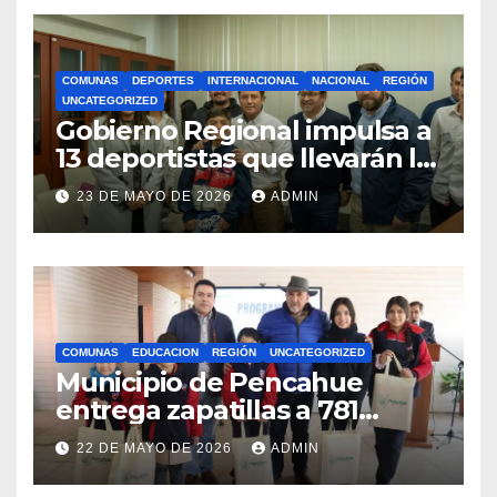
COMUNAS
DEPORTES
INTERNACIONAL
NACIONAL
REGIÓN
UNCATEGORIZED
Gobierno Regional impulsa a
13 deportistas que llevarán la
bandera maulina a
23 DE MAYO DE 2026
ADMIN
competencias
internacionales
COMUNAS
EDUCACION
REGIÓN
UNCATEGORIZED
Municipio de Pencahue
entrega zapatillas a 781
estudiantes con recursos del
22 DE MAYO DE 2026
ADMIN
Royalty Minero