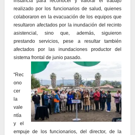
instancia para reconocer y valorar el trabajo
realizado por los funcionarios de salud, quienes
colaboraron en la evacuación de los equipos que
resultaron afectados por la inundación del recinto
asistencial, sino que, además, siguieron
prestando servicios, pese a resultar también
afectados por las inundaciones productor del
sistema frontal de junio pasado.
“Rec
ono
cer
la
vale
ntía
y el
empuje de los funcionarios, del director, de la