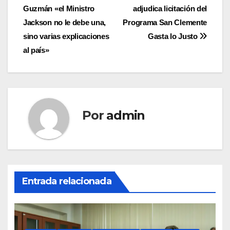
Guzmán «el Ministro
adjudica licitación del
de
Jackson no le debe una,
Programa San Clemente
entradas
sino varias explicaciones
Gasta lo Justo
al país»
Por
admin
Entrada relacionada