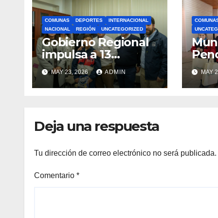
COMUNAS
DEPORTES
INTERNACIONAL
COMUNA
NACIONAL
REGIÓN
UNCATEGORIZED
UNCATEG
Gobierno Regional
Muni
impulsa a 13
Pen
deportistas que
zapat
MAY 23, 2026
ADMIN
MAY 2
llevarán la bandera
estu
maulina a
recu
competencias
Min
internacionales
Deja una respuesta
Tu dirección de correo electrónico no será publicada.
Comentario
*