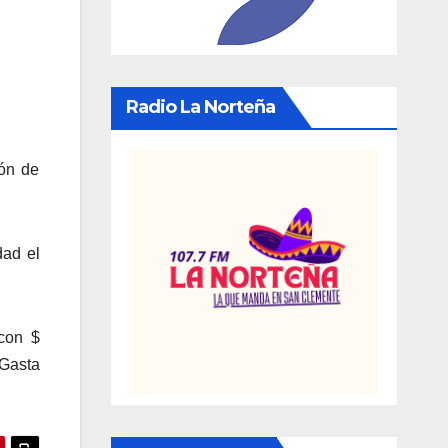
Radio La Norteña
ión de
dad el
con $
 Gasta