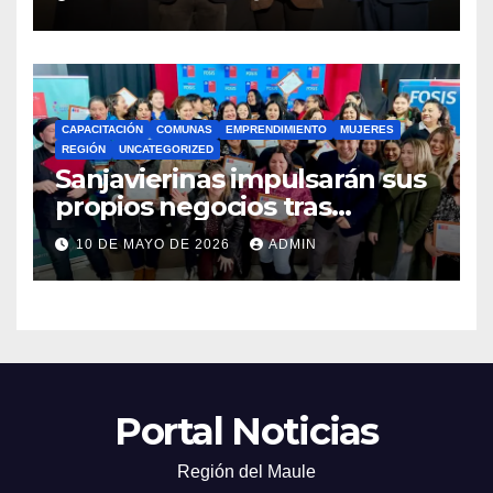
Preuniversitario Brotes 2026
CAPACITACIÓN
COMUNAS
EMPRENDIMIENTO
MUJERES
REGIÓN
UNCATEGORIZED
Sanjavierinas impulsarán sus
propios negocios tras
capacitarse junto al FOSIS
10 DE MAYO DE 2026
ADMIN
Portal Noticias
Región del Maule