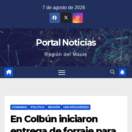
Saltar
7 de agosto de 2026
al
contenido
Portal Noticias
Región del Maule
COMUNAS
POLITICA
REGIÓN
UNCATEGORIZED
En Colbún iniciaron
entrega de forraje para