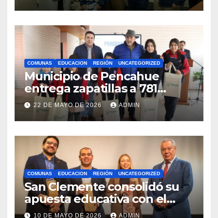
competencias
internacionales
COMUNAS
EDUCACION
REGIÓN
UNCATEGORIZED
Municipio de Pencahue
entrega zapatillas a 781
estudiantes con recursos del
22 DE MAYO DE 2026
ADMIN
Royalty Minero
COMUNAS
EDUCACION
REGIÓN
UNCATEGORIZED
San Clemente consolidó su
apuesta educativa con el
lanzamiento del
10 DE MAYO DE 2026
ADMIN