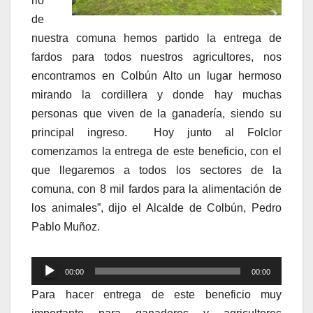
rio
de
nuestra comuna hemos partido la entrega de
fardos para todos nuestros agricultores, nos
encontramos en Colbún Alto un lugar hermoso
mirando la cordillera y donde hay muchas
personas que viven de la ganadería, siendo su
principal ingreso. Hoy junto al Folclor
comenzamos la entrega de este beneficio, con el
que llegaremos a todos los sectores de la
comuna, con 8 mil fardos para la alimentación de
los animales”, dijo el Alcalde de Colbún, Pedro
Pablo Muñoz.
Reproductor
00:00
00:00
de
Para hacer entrega de este beneficio muy
audio