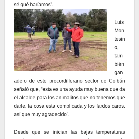
sé qué haríamos”.
Luis
Mon
tesin
o,
tam
bién
gan
adero de este precordillerano sector de Colbún
señaló que, “esta es una ayuda muy buena que da
el alcalde para los animalitos que no tenemos que
darle, la cosa esta complicada y los fardos caros,
así que muy agradecido”.
Desde que se inician las bajas temperaturas