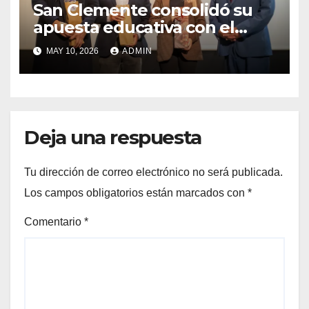
San Clemente consolidó su
apuesta educativa con el
lanzamiento del
MAY 10, 2026
ADMIN
Preuniversitario Brotes 2026
Deja una respuesta
Tu dirección de correo electrónico no será publicada.
Los campos obligatorios están marcados con
*
Comentario
*