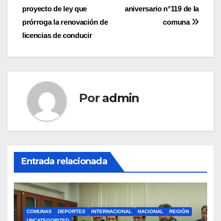
proyecto de ley que
aniversario n°119 de la
de
prórroga la renovación de
comuna
entradas
licencias de conducir
Por
admin
Entrada relacionada
COMUNAS
DEPORTES
INTERNACIONAL
NACIONAL
REGIÓN
UNCATEGORIZED