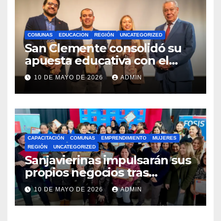
COMUNAS
EDUCACION
REGIÓN
UNCATEGORIZED
San Clemente consolidó su
apuesta educativa con el
lanzamiento del
10 DE MAYO DE 2026
ADMIN
Preuniversitario Brotes 2026
CAPACITACIÓN
COMUNAS
EMPRENDIMIENTO
MUJERES
REGIÓN
UNCATEGORIZED
Sanjavierinas impulsarán sus
propios negocios tras
capacitarse junto al FOSIS
10 DE MAYO DE 2026
ADMIN