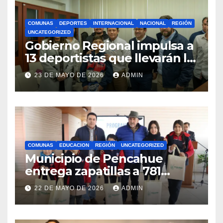
COMUNAS
DEPORTES
INTERNACIONAL
NACIONAL
REGIÓN
UNCATEGORIZED
Gobierno Regional impulsa a
13 deportistas que llevarán la
bandera maulina a
23 DE MAYO DE 2026
ADMIN
competencias
internacionales
COMUNAS
EDUCACION
REGIÓN
UNCATEGORIZED
Municipio de Pencahue
entrega zapatillas a 781
estudiantes con recursos del
22 DE MAYO DE 2026
ADMIN
Royalty Minero