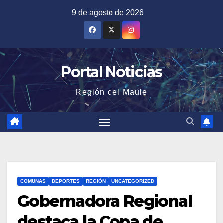
Saltar
9 de agosto de 2026
al
contenido
Portal Noticias
Región del Maule
COMUNAS
DEPORTES
REGIÓN
UNCATEGORIZED
Gobernadora Regional
destaca la Copa de