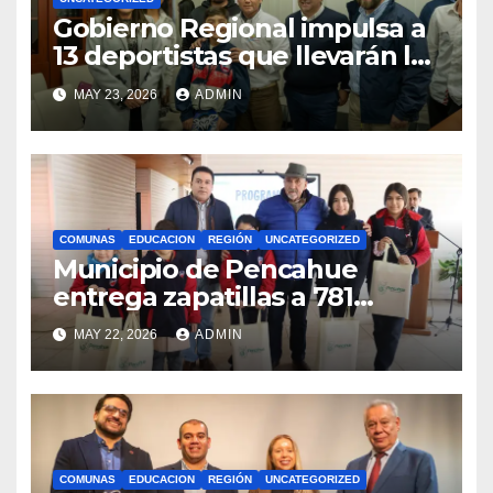
Gobierno Regional impulsa a
13 deportistas que llevarán la
bandera maulina a
MAY 23, 2026
ADMIN
competencias
internacionales
COMUNAS
EDUCACION
REGIÓN
UNCATEGORIZED
Municipio de Pencahue
entrega zapatillas a 781
estudiantes con recursos del
MAY 22, 2026
ADMIN
Royalty Minero
COMUNAS
EDUCACION
REGIÓN
UNCATEGORIZED