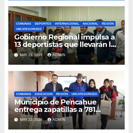
COMUNAS
DEPORTES
INTERNACIONAL
NACIONAL
REGIÓN
UNCATEGORIZED
Gobierno Regional impulsa a
13 deportistas que llevarán la
bandera maulina a
MAY 23, 2026
ADMIN
competencias
internacionales
COMUNAS
EDUCACION
REGIÓN
UNCATEGORIZED
Municipio de Pencahue
entrega zapatillas a 781
estudiantes con recursos del
MAY 22, 2026
ADMIN
Royalty Minero