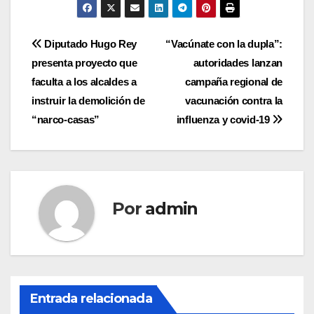
Navegación
Diputado Hugo Rey
“Vacúnate con la dupla”:
presenta proyecto que
autoridades lanzan
de
faculta a los alcaldes a
campaña regional de
entradas
instruir la demolición de
vacunación contra la
“narco-casas”
influenza y covid-19
Por
admin
Entrada relacionada