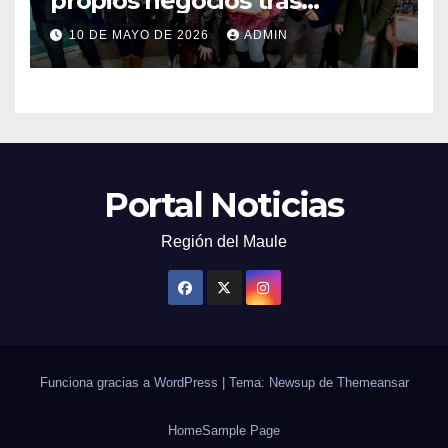
propios negocios tras
capacitarse junto al FOSIS
10 DE MAYO DE 2026
ADMIN
Portal Noticias
Región del Maule
Funciona gracias a WordPress
|
Tema: Newsup de
Themeansar
Home
Sample Page