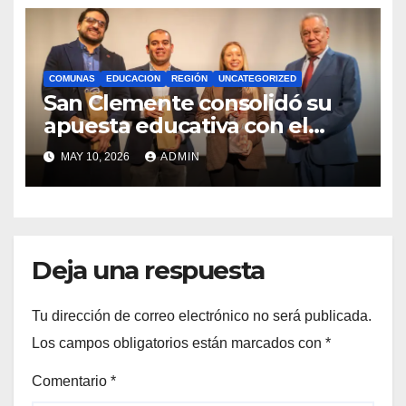
COMUNAS
EDUCACION
REGIÓN
UNCATEGORIZED
San Clemente consolidó su
apuesta educativa con el
lanzamiento del
MAY 10, 2026
ADMIN
Preuniversitario Brotes 2026
Deja una respuesta
Tu dirección de correo electrónico no será publicada.
Los campos obligatorios están marcados con
*
Comentario
*