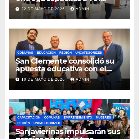
estudiantes con recursos del
22 DE MAYO DE 2026
ADMIN
Royalty Minero
COMUNAS
EDUCACION
REGIÓN
UNCATEGORIZED
San Clemente consolidó su
apuesta educativa con el
lanzamiento del
10 DE MAYO DE 2026
ADMIN
Preuniversitario Brotes 2026
CAPACITACIÓN
COMUNAS
EMPRENDIMIENTO
MUJERES
REGIÓN
UNCATEGORIZED
Sanjavierinas impulsarán sus