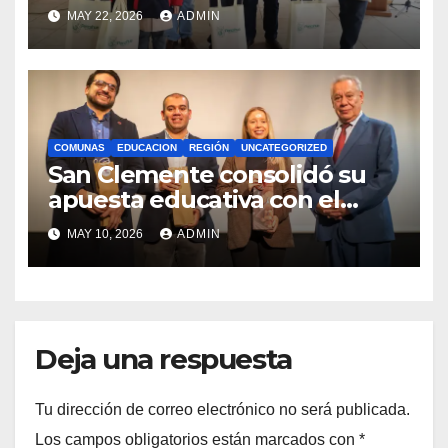
estudiantes con recursos del
MAY 22, 2026
ADMIN
Royalty Minero
COMUNAS
EDUCACION
REGIÓN
UNCATEGORIZED
San Clemente consolidó su
apuesta educativa con el
lanzamiento del
MAY 10, 2026
ADMIN
Preuniversitario Brotes 2026
Deja una respuesta
Tu dirección de correo electrónico no será publicada.
Los campos obligatorios están marcados con
*