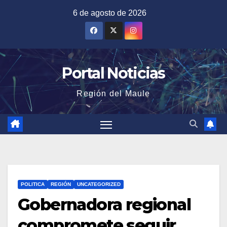
Saltar
6 de agosto de 2026
al
contenido
Portal Noticias
Región del Maule
POLITICA
REGIÓN
UNCATEGORIZED
Gobernadora regional
compromete seguir