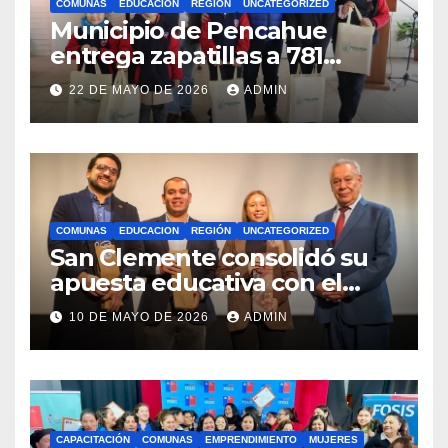
COMUNAS
EDUCACION
REGIÓN
UNCATEGORIZED
Municipio de Pencahue
entrega zapatillas a 781
estudiantes con recursos del
22 DE MAYO DE 2026
ADMIN
Royalty Minero
COMUNAS
EDUCACION
REGIÓN
UNCATEGORIZED
San Clemente consolidó su
apuesta educativa con el
lanzamiento del
10 DE MAYO DE 2026
ADMIN
Preuniversitario Brotes 2026
CAPACITACIÓN
COMUNAS
EMPRENDIMIENTO
MUJERES