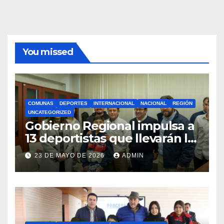
You missed
COMUNAS
DEPORTES
INTERNACIONAL
NACIONAL
REGIÓN
UNCATEGORIZED
Gobierno Regional impulsa a
13 deportistas que llevarán la
bandera maulina a
23 DE MAYO DE 2026
ADMIN
competencias
internacionales