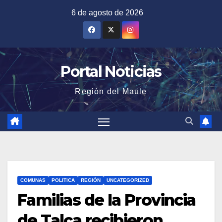
Saltar
6 de agosto de 2026
al
contenido
Portal Noticias
Región del Maule
COMUNAS
POLITICA
REGIÓN
UNCATEGORIZED
Familias de la Provincia
de Talca recibieron