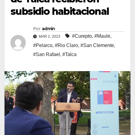
subsidio habitacional
Por
admin
#Curepto
,
#Maule
,
MAR 2, 2023
#Pelarco
,
#Rio Claro
,
#San Clemente
,
#San Rafael
,
#Talca