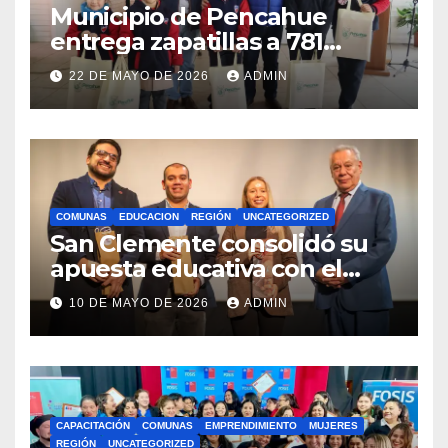
Municipio de Pencahue
entrega zapatillas a 781
estudiantes con recursos del
22 DE MAYO DE 2026
ADMIN
Royalty Minero
COMUNAS
EDUCACION
REGIÓN
UNCATEGORIZED
San Clemente consolidó su
apuesta educativa con el
lanzamiento del
10 DE MAYO DE 2026
ADMIN
Preuniversitario Brotes 2026
CAPACITACIÓN
COMUNAS
EMPRENDIMIENTO
MUJERES
REGIÓN
UNCATEGORIZED