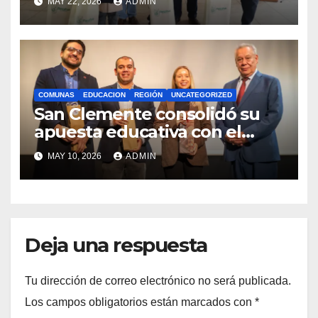
MAY 22, 2026
ADMIN
Royalty Minero
COMUNAS
EDUCACION
REGIÓN
UNCATEGORIZED
San Clemente consolidó su
apuesta educativa con el
lanzamiento del
MAY 10, 2026
ADMIN
Preuniversitario Brotes 2026
Deja una respuesta
Tu dirección de correo electrónico no será publicada.
Los campos obligatorios están marcados con
*