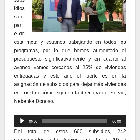
idios
son
part
e de
esta meta y estamos trabajando en todos los
programas, por lo que hemos aumentado el
presupuesto significativamente y en cuanto al
avance vamos cercanos al 25% de viviendas
entregadas y este año el fuerte es en la
asignación de subsidios para dejar más viviendas
en construcción», expresó la directora del Serviu,
Nebenka Donoso.
Reproductor
00:00
00:00
de
Del total de estos 660 subsidios, 242
audio
corresponden a la Provincia de Talca, 203 a