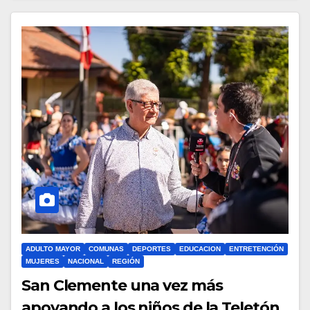
ADULTO MAYOR
COMUNAS
DEPORTES
EDUCACION
ENTRETENCIÓN
MUJERES
NACIONAL
REGIÓN
San Clemente una vez más
apoyando a los niños de la Teletón