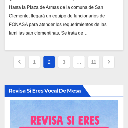
Hasta la Plaza de Armas de la comuna de San
Clemente, llegará un equipo de funcionarios de
FONASA para atender los requerimientos de las
familias san clementinas. Se trata de…
Paginación
1
2
3
…
11
de
entradas
Revisa Si Eres Vocal De Mesa