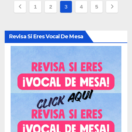
Paginación
1
2
3
4
5
de
entradas
Revisa Si Eres Vocal De Mesa