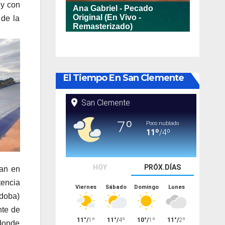
 y con
 de la
El Tiempo En San Clemente
can en
encia
rdoba)
nte de
 donde