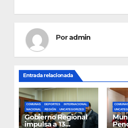
de
entradas
Por
admin
Entrada relacionada
COMUNAS
DEPORTES
INTERNACIONAL
COMUNA
NACIONAL
REGIÓN
UNCATEGORIZED
UNCATEG
Gobierno Regional
Muni
impulsa a 13
Pen