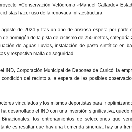
l proyecto «Conservación Velódromo «Manuel Gallardo» Esta
ciclistas hacer uso de la renovada infraestructura.
 agosto de 2024 y tras un año de ansiosa espera por parte 
n de hormigón de la pista de ciclismo de 250 metros, categoría 
ación de aguas lluvias, instalación de pasto sintético en b
as y respectiva malla de seguridad.
del IND, Corporación Municipal de Deportes de Curicó, la emp
a condición del recinto a la espera de las posibles observaci
 actores vinculados y los mismos deportistas para ir optimizand
 ha desarrollado el IND con una inversión significativa, quede 
s Binacionales, los entrenamientos de selecciones que ven
ortante es resaltar que hay una tremenda sinergia, hay una tr