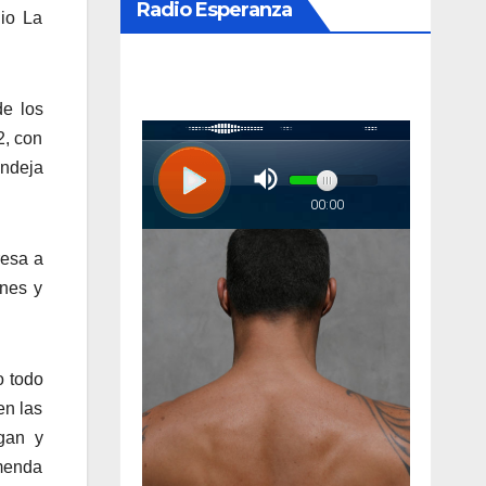
Radio Esperanza
dio La
de los
2, con
andeja
resa a
ones y
o todo
en las
gan y
emenda