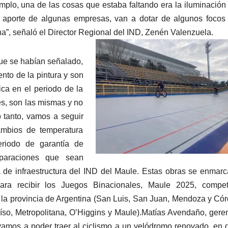
mplo, una de las cosas que estaba faltando era la iluminación
el aporte de algunas empresas, van a dotar de algunos focos
na”, señaló el Director Regional del IND, Zenén Valenzuela.
ue se habían señalado,
ento de la pintura y son
ca en el periodo de la
es, son las mismas y no
o tanto, vamos a seguir
ambios de temperatura
eriodo de garantía de
eparaciones que sean
 de infraestructura del IND del Maule. Estas obras se enmar
para recibir los Juegos Binacionales, Maule 2025, compet
e la provincia de Argentina (San Luis, San Juan, Mendoza y Có
aíso, Metropolitana, O’Higgins y Maule).Matías Avendaño, gere
“vamos a poder traer al ciclismo a un velódromo renovado, en