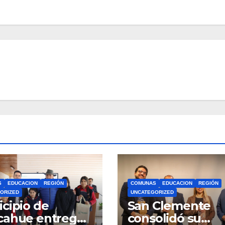
S
EDUCACION
REGIÓN
COMUNAS
EDUCACION
REGIÓN
ORIZED
UNCATEGORIZED
cipio de
San Clemente
cahue entrega
consolidó su