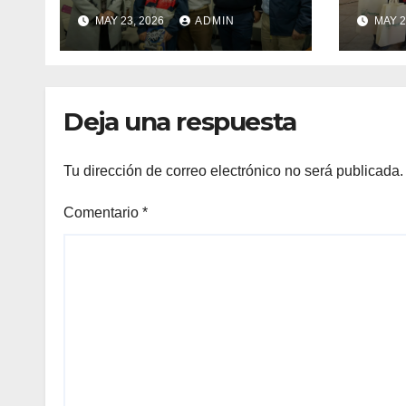
deportistas que
zapat
MAY 23, 2026
ADMIN
MAY 2
llevarán la bandera
estu
maulina a
recu
competencias
Min
internacionales
Deja una respuesta
Tu dirección de correo electrónico no será publicada.
Comentario
*