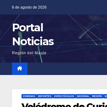
Saltar
6 de agosto de 2026
al
contenido
Portal
Noticias
Región del Maule
COMUNAS
DEPORTES
ESPECTÁCULOS
NACIONAL
REGIÓN
U
Velódromo de Curic