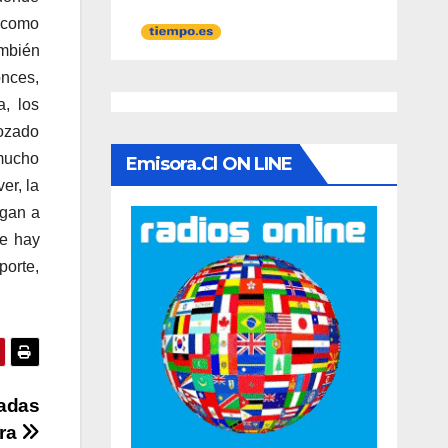
 como
ambién
onces,
a, los
mozado
 mucho
Emisora.cl ON LINE
er, la
ngan a
ue hay
porte,
ladas
ura