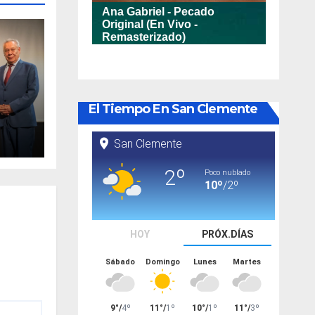
El Tiempo En San Clemente
va
nto
ario