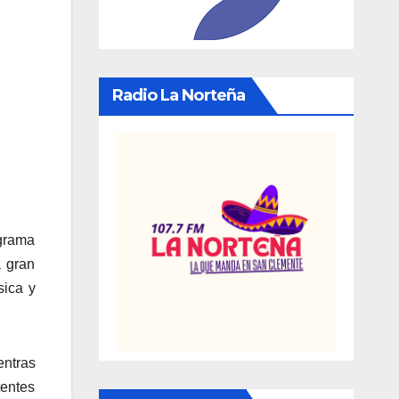
Radio La Norteña
ograma
a gran
sica y
entras
tentes