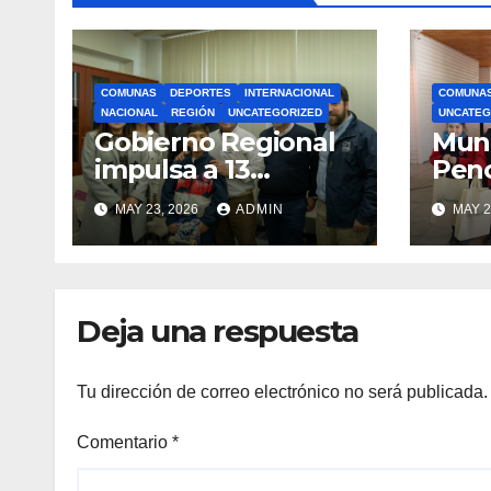
COMUNAS
DEPORTES
INTERNACIONAL
COMUNA
NACIONAL
REGIÓN
UNCATEGORIZED
UNCATEG
Gobierno Regional
Muni
impulsa a 13
Pen
deportistas que
zapat
MAY 23, 2026
ADMIN
MAY 2
llevarán la bandera
estu
maulina a
recu
competencias
Min
internacionales
Deja una respuesta
Tu dirección de correo electrónico no será publicada.
Comentario
*