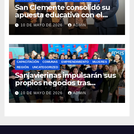
San Clemente consolidó su
apuesta educativa con el
lanzamiento del
10 DE MAYO DE 2026
ADMIN
Preuniversitario Brotes 2026
CAPACITACIÓN
COMUNAS
EMPRENDIMIENTO
MUJERES
REGIÓN
UNCATEGORIZED
Sanjavierinas impulsarán sus
propios negocios tras
capacitarse junto al FOSIS
10 DE MAYO DE 2026
ADMIN