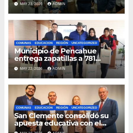
bandera maulina a
MAY 23, 2026
ADMIN
competencias
internacionales
COMUNAS
EDUCACION
REGIÓN
UNCATEGORIZED
Municipio de Pencahue
entrega zapatillas a 781
estudiantes con recursos del
MAY 22, 2026
ADMIN
Royalty Minero
COMUNAS
EDUCACION
REGIÓN
UNCATEGORIZED
San Clemente consolidó su
apuesta educativa con el
lanzamiento del