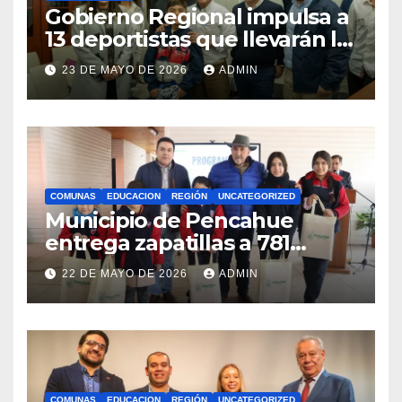
Gobierno Regional impulsa a
13 deportistas que llevarán la
bandera maulina a
23 DE MAYO DE 2026
ADMIN
competencias
internacionales
COMUNAS
EDUCACION
REGIÓN
UNCATEGORIZED
Municipio de Pencahue
entrega zapatillas a 781
estudiantes con recursos del
22 DE MAYO DE 2026
ADMIN
Royalty Minero
COMUNAS
EDUCACION
REGIÓN
UNCATEGORIZED