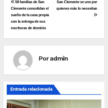
Navegación
58 familias de San
San Clemente se une por
Clemente consolidan el
quienes más lo necesitan
de
sueño de la casa propia
entradas
con la entrega de sus
escrituras de dominio
Por
admin
Entrada relacionada