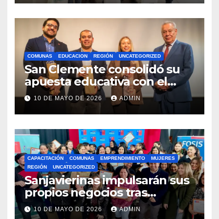
COMUNAS
EDUCACION
REGIÓN
UNCATEGORIZED
San Clemente consolidó su
apuesta educativa con el
lanzamiento del
10 DE MAYO DE 2026
ADMIN
Preuniversitario Brotes 2026
CAPACITACIÓN
COMUNAS
EMPRENDIMIENTO
MUJERES
REGIÓN
UNCATEGORIZED
Sanjavierinas impulsarán sus
propios negocios tras
capacitarse junto al FOSIS
10 DE MAYO DE 2026
ADMIN