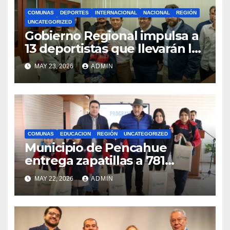
COMUNAS
DEPORTES
INTERNACIONAL
NACIONAL
REGIÓN
UNCATEGORIZED
Gobierno Regional impulsa a
13 deportistas que llevarán la
bandera maulina a
MAY 23, 2026
ADMIN
competencias
internacionales
COMUNAS
EDUCACION
REGIÓN
UNCATEGORIZED
Municipio de Pencahue
entrega zapatillas a 781
estudiantes con recursos del
MAY 22, 2026
ADMIN
Royalty Minero