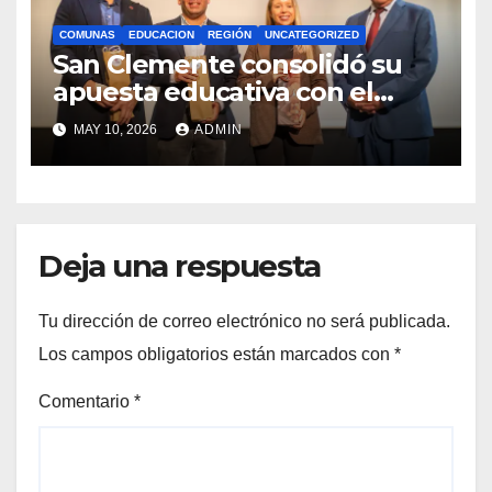
COMUNAS
EDUCACION
REGIÓN
UNCATEGORIZED
San Clemente consolidó su
apuesta educativa con el
lanzamiento del
MAY 10, 2026
ADMIN
Preuniversitario Brotes 2026
Deja una respuesta
Tu dirección de correo electrónico no será publicada.
Los campos obligatorios están marcados con
*
Comentario
*