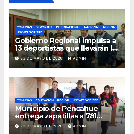
COMUNAS
DEPORTES
INTERNACIONAL
NACIONAL
REGIÓN
UNCATEGORIZED
Gobierno Regional impulsa a
13 deportistas que llevarán la
bandera maulina a
23 DE MAYO DE 2026
ADMIN
competencias
internacionales
COMUNAS
EDUCACION
REGIÓN
UNCATEGORIZED
Municipio de Pencahue
entrega zapatillas a 781
estudiantes con recursos del
22 DE MAYO DE 2026
ADMIN
Royalty Minero