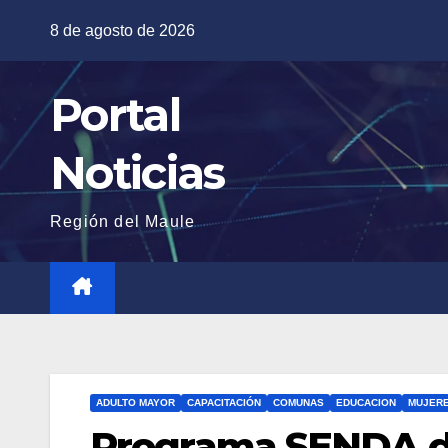
Saltar
8 de agosto de 2026
al
contenido
Portal
Noticias
Región del Maule
ADULTO MAYOR
CAPACITACIÓN
COMUNAS
EDUCACION
MUJER
Programa SENDA de