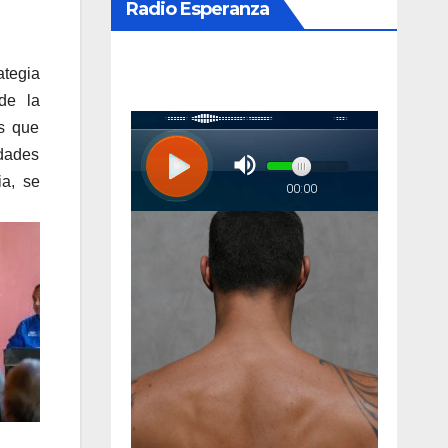
Radio Esperanza
ategia
sde la
as que
dades
ia, se