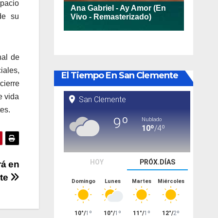
spacio
de su
nal de
ales,
El Tiempo En San Clemente
ierre
e vida
es.
rá en
te