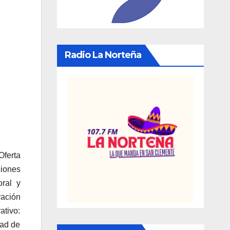
Radio La Norteña
ferta
ciones
oral y
ración
ativo:
dad de