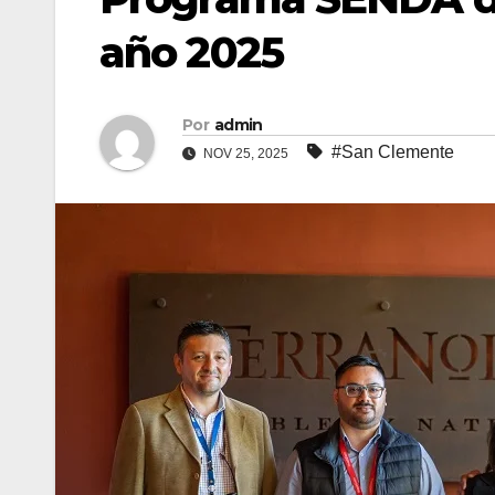
año 2025
Por
admin
#San Clemente
NOV 25, 2025