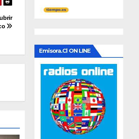
ubrir
ico
Emisora.cl ON LINE