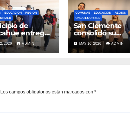
S
EDUCACION
REGIÓN
COMUNAS
EDUCACION
REGIÓN
ORIZED
UNCATEGORIZED
cipio de
San Clemente
cahue entrega
consolidó su
illas a 781
apuesta educati
2, 2026
ADMIN
MAY 10, 2026
ADMIN
diantes con
con el lanzamie
rsos del Royalty
del Preuniversit
ero
Brotes 2026
Los campos obligatorios están marcados con
*