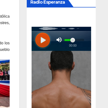
Radio Esperanza
tólica
stres,
do los
pueblo