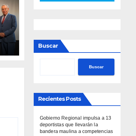
va
Buscar
nto
ario
Buscar
Recientes Posts
Gobierno Regional impulsa a 13
deportistas que llevarán la
bandera maulina a competencias