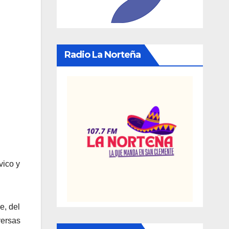
Radio La Norteña
vico y
e, del
ersas