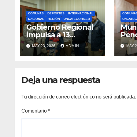
COMUNAS
DEPORTES
INTERNACIONAL
COMUNA
NACIONAL
REGIÓN
UNCATEGORIZED
UNCATEG
Gobierno Regional
Muni
impulsa a 13
Pen
deportistas que
zapat
MAY 23, 2026
ADMIN
MAY 2
llevarán la bandera
estu
maulina a
recu
competencias
Min
internacionales
Deja una respuesta
Tu dirección de correo electrónico no será publicada.
Comentario
*