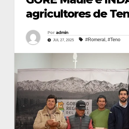
agricultores de Te
Por
admin
#Romeral
,
#Teno
JUL 27, 2025