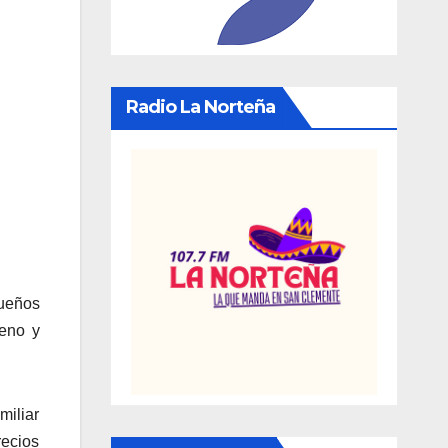
Radio La Norteña
queños
Teno y
miliar
ecios