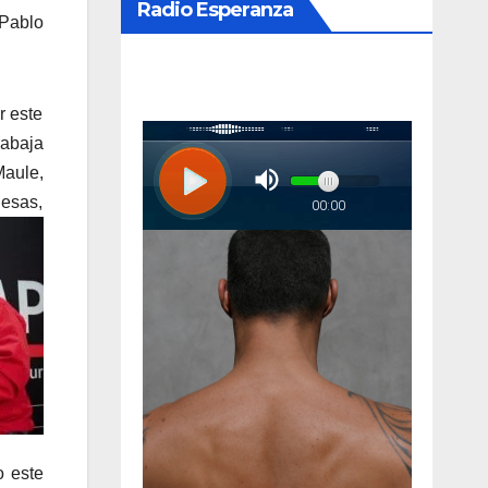
Radio Esperanza
 Pablo
r este
rabaja
Maule,
uesas,
o este