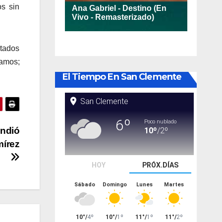
s sin
utados
Ramos;
El Tiempo En San Clemente
indió
mírez