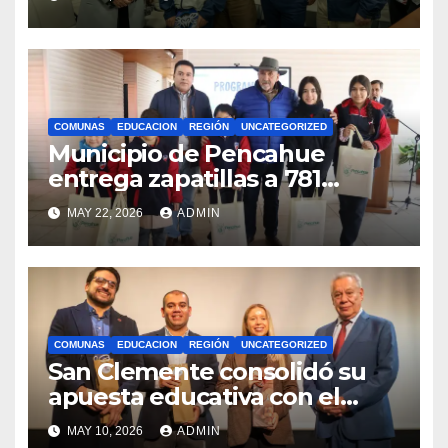
competencias
internacionales
COMUNAS
EDUCACION
REGIÓN
UNCATEGORIZED
Municipio de Pencahue
entrega zapatillas a 781
estudiantes con recursos del
MAY 22, 2026
ADMIN
Royalty Minero
COMUNAS
EDUCACION
REGIÓN
UNCATEGORIZED
San Clemente consolidó su
apuesta educativa con el
lanzamiento del
MAY 10, 2026
ADMIN
Preuniversitario Brotes 2026