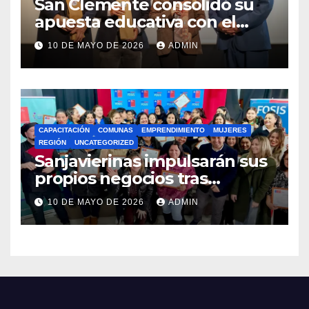
San Clemente consolidó su
apuesta educativa con el
lanzamiento del
10 DE MAYO DE 2026
ADMIN
Preuniversitario Brotes 2026
CAPACITACIÓN
COMUNAS
EMPRENDIMIENTO
MUJERES
REGIÓN
UNCATEGORIZED
Sanjavierinas impulsarán sus
propios negocios tras
capacitarse junto al FOSIS
10 DE MAYO DE 2026
ADMIN