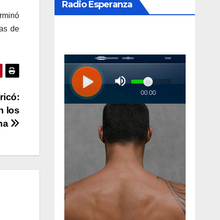
Radio Esperanza
erminó
sas de
ricó:
n los
ona