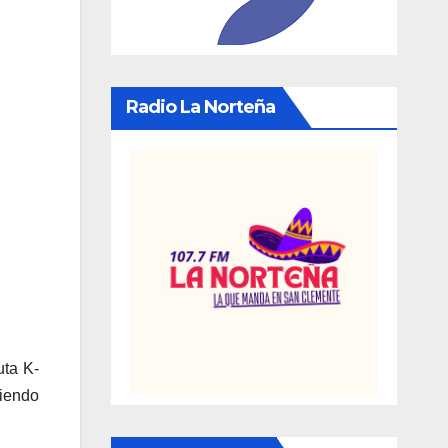
Radio La Norteña
uta K-
siendo