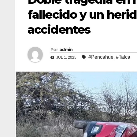
fallecido y un herid
accidentes
Por
admin
#Pencahue
,
#Talca
JUL 1, 2025