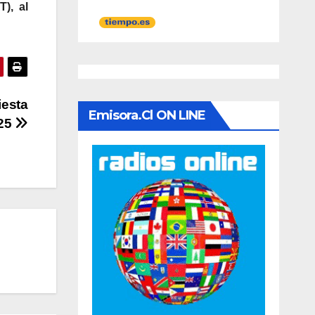
), al
iesta
Emisora.cl ON LINE
025