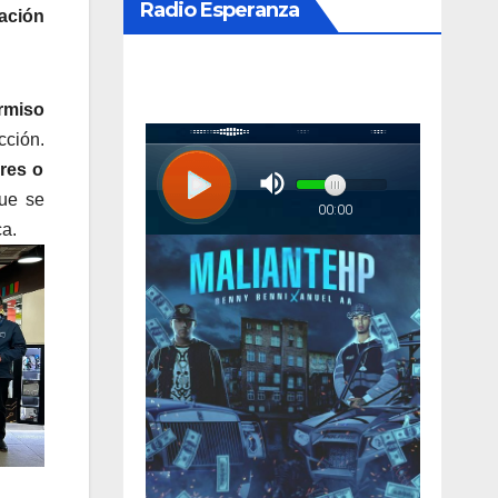
Radio Esperanza
ación
rmiso
cción.
res o
ue se
ca.