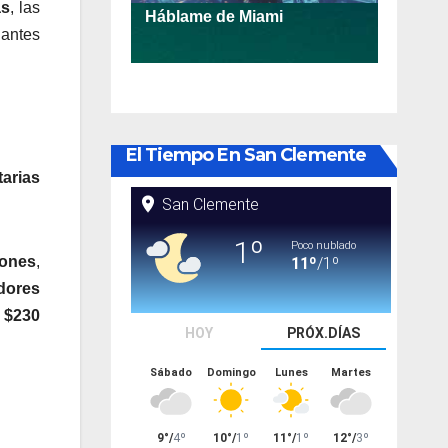
as
, las
 antes
El Tiempo En San Clemente
arias
iones
,
dores
s
$230