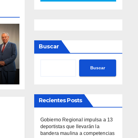
Buscar
Buscar
va
nto
ario
Recientes Posts
Gobierno Regional impulsa a 13
deportistas que llevarán la
bandera maulina a competencias