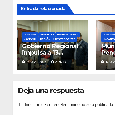
Entrada relacionada
COMUNAS
DEPORTES
INTERNACIONAL
COMUNA
NACIONAL
REGIÓN
UNCATEGORIZED
UNCATEG
Gobierno Regional
Muni
impulsa a 13
Pen
deportistas que
zapat
MAY 23, 2026
ADMIN
MAY 2
llevarán la bandera
estu
maulina a
recu
competencias
Min
internacionales
Deja una respuesta
Tu dirección de correo electrónico no será publicada.