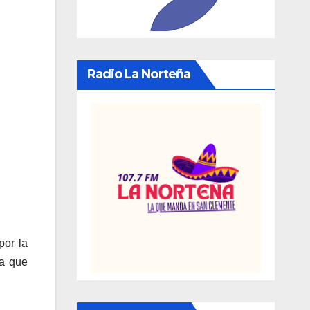
Radio La Norteña
por la
ra que