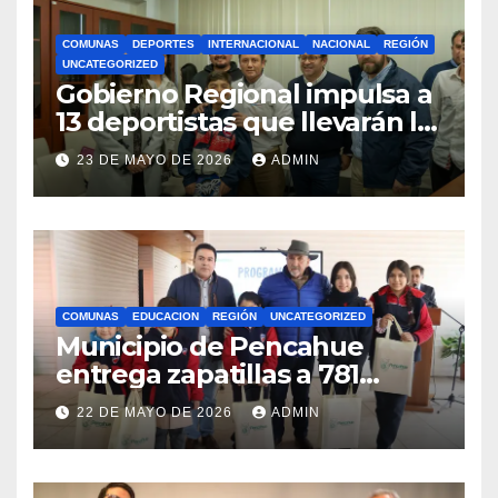
COMUNAS
DEPORTES
INTERNACIONAL
NACIONAL
REGIÓN
UNCATEGORIZED
Gobierno Regional impulsa a
13 deportistas que llevarán la
bandera maulina a
23 DE MAYO DE 2026
ADMIN
competencias
internacionales
COMUNAS
EDUCACION
REGIÓN
UNCATEGORIZED
Municipio de Pencahue
entrega zapatillas a 781
estudiantes con recursos del
22 DE MAYO DE 2026
ADMIN
Royalty Minero