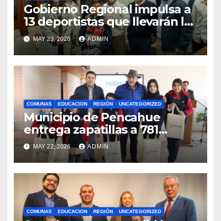
Gobierno Regional impulsa a
13 deportistas que llevarán la
bandera maulina a
MAY 23, 2026
ADMIN
competencias
internacionales
COMUNAS
EDUCACION
REGIÓN
UNCATEGORIZED
Municipio de Pencahue
entrega zapatillas a 781
estudiantes con recursos del
MAY 22, 2026
ADMIN
Royalty Minero
COMUNAS
EDUCACION
REGIÓN
UNCATEGORIZED