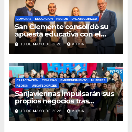
COMUNAS
EDUCACION
REGIÓN
UNCATEGORIZED
San Clemente consolidó su
apuesta educativa con el
lanzamiento del
10 DE MAYO DE 2026
ADMIN
Preuniversitario Brotes 2026
CAPACITACIÓN
COMUNAS
EMPRENDIMIENTO
MUJERES
REGIÓN
UNCATEGORIZED
Sanjavierinas impulsarán sus
propios negocios tras
capacitarse junto al FOSIS
10 DE MAYO DE 2026
ADMIN