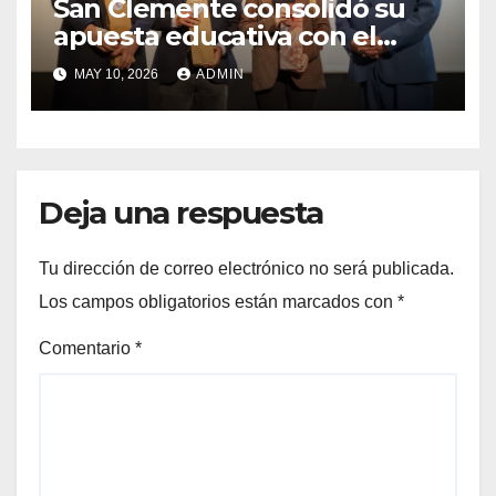
San Clemente consolidó su
apuesta educativa con el
lanzamiento del
MAY 10, 2026
ADMIN
Preuniversitario Brotes 2026
Deja una respuesta
Tu dirección de correo electrónico no será publicada.
Los campos obligatorios están marcados con
*
Comentario
*