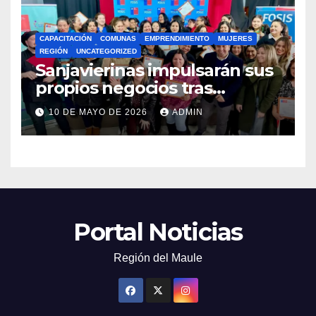
CAPACITACIÓN
COMUNAS
EMPRENDIMIENTO
MUJERES
REGIÓN
UNCATEGORIZED
Sanjavierinas impulsarán sus
propios negocios tras
capacitarse junto al FOSIS
10 DE MAYO DE 2026
ADMIN
Portal Noticias
Región del Maule