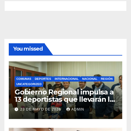
You missed
COMUNAS
DEPORTES
INTERNACIONAL
NACIONAL
REGIÓN
UNCATEGORIZED
Gobierno Regional impulsa a
13 deportistas que llevarán la
bandera maulina a
23 DE MAYO DE 2026
ADMIN
competencias
internacionales