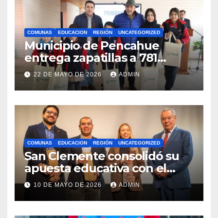
COMUNAS
EDUCACION
REGIÓN
UNCATEGORIZED
Municipio de Pencahue
entrega zapatillas a 781
estudiantes con recursos del
22 DE MAYO DE 2026
ADMIN
Royalty Minero
COMUNAS
EDUCACION
REGIÓN
UNCATEGORIZED
San Clemente consolidó su
apuesta educativa con el
lanzamiento del
10 DE MAYO DE 2026
ADMIN
Preuniversitario Brotes 2026