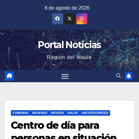
Saltar
6 de agosto de 2026
al
contenido
Portal Noticias
Región del Maule
COMUNAS
MUJERES
REGIÓN
SALUD
UNCATEGORIZED
Centro de día para
personas en situación