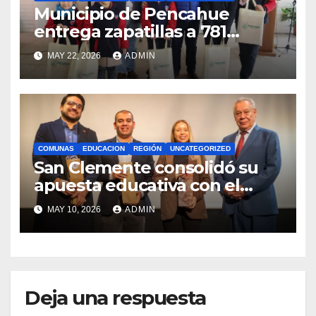
Municipio de Pencahue
entrega zapatillas a 781
estudiantes con recursos del
MAY 22, 2026
ADMIN
Royalty Minero
COMUNAS
EDUCACION
REGIÓN
UNCATEGORIZED
San Clemente consolidó su
apuesta educativa con el
lanzamiento del
MAY 10, 2026
ADMIN
Preuniversitario Brotes 2026
Deja una respuesta