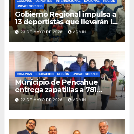
COMUNAS
DEPORTES
INTERNACIONAL
NACIONAL
REGIÓN
UNCATEGORIZED
Gobierno Regional impulsa a
13 deportistas que llevarán la
bandera maulina a
23 DE MAYO DE 2026
ADMIN
competencias
internacionales
COMUNAS
EDUCACION
REGIÓN
UNCATEGORIZED
Municipio de Pencahue
entrega zapatillas a 781
estudiantes con recursos del
22 DE MAYO DE 2026
ADMIN
Royalty Minero