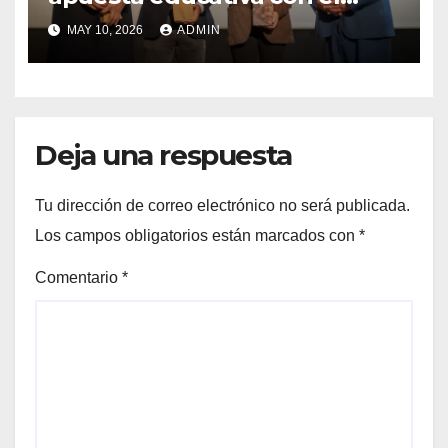
lanzamiento del
MAY 10, 2026
ADMIN
Preuniversitario Brotes 2026
Deja una respuesta
Tu dirección de correo electrónico no será publicada.
Los campos obligatorios están marcados con
*
Comentario
*