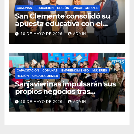
COMUNAS
EDUCACION
REGIÓN
UNCATEGORIZED
San Clemente consolidó su
apuesta educativa con el
lanzamiento del
10 DE MAYO DE 2026
ADMIN
Preuniversitario Brotes 2026
CAPACITACIÓN
COMUNAS
EMPRENDIMIENTO
MUJERES
REGIÓN
UNCATEGORIZED
Sanjavierinas impulsarán sus
propios negocios tras
capacitarse junto al FOSIS
10 DE MAYO DE 2026
ADMIN