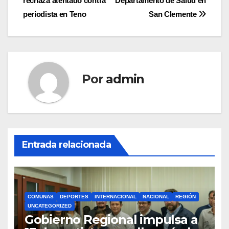
rechaza atentado contra
Departamento de Salud en
de
periodista en Teno
San Clemente
entradas
Por
admin
Entrada relacionada
COMUNAS
DEPORTES
INTERNACIONAL
NACIONAL
REGIÓN
UNCATEGORIZED
Gobierno Regional impulsa a