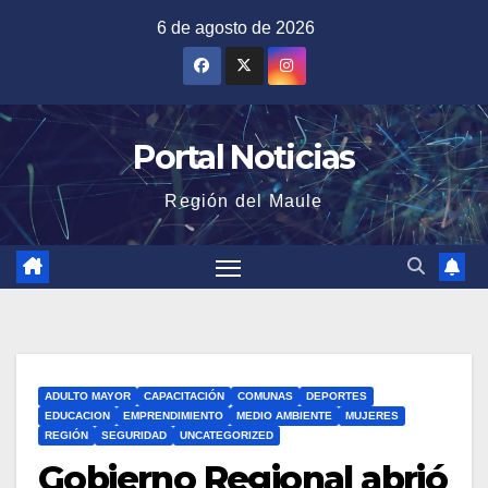
Saltar
6 de agosto de 2026
al
contenido
Portal Noticias
Región del Maule
ADULTO MAYOR
CAPACITACIÓN
COMUNAS
DEPORTES
EDUCACION
EMPRENDIMIENTO
MEDIO AMBIENTE
MUJERES
REGIÓN
SEGURIDAD
UNCATEGORIZED
Gobierno Regional abrió