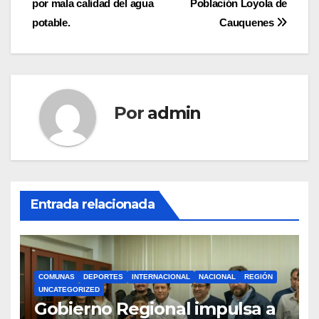
por mala calidad del agua
Población Loyola de
entradas
potable.
Cauquenes
Por
admin
Entrada relacionada
COMUNAS
DEPORTES
INTERNACIONAL
NACIONAL
REGIÓN
UNCATEGORIZED
Gobierno Regional impulsa a