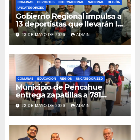
COMUNAS
DEPORTES
INTERNACIONAL
NACIONAL
REGIÓN
UNCATEGORIZED
Gobierno Regional impulsa a
13 deportistas que llevarán la
bandera maulina a
23 DE MAYO DE 2026
ADMIN
competencias
internacionales
COMUNAS
EDUCACION
REGIÓN
UNCATEGORIZED
Municipio de Pencahue
entrega zapatillas a 781
estudiantes con recursos del
22 DE MAYO DE 2026
ADMIN
Royalty Minero