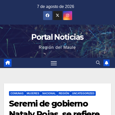
Saltar
7 de agosto de 2026
al
contenido
Portal Noticias
Región del Maule
COMUNAS
MUJERES
NACIONAL
REGIÓN
UNCATEGORIZED
Seremi de gobierno
Nataly Rojas, se refiere