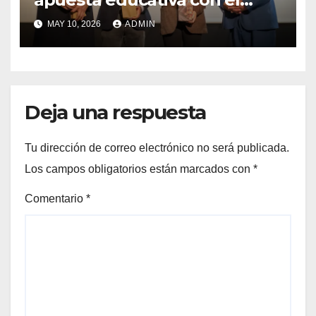
lanzamiento del
MAY 10, 2026
ADMIN
Preuniversitario Brotes 2026
Deja una respuesta
Tu dirección de correo electrónico no será publicada.
Los campos obligatorios están marcados con
*
Comentario
*