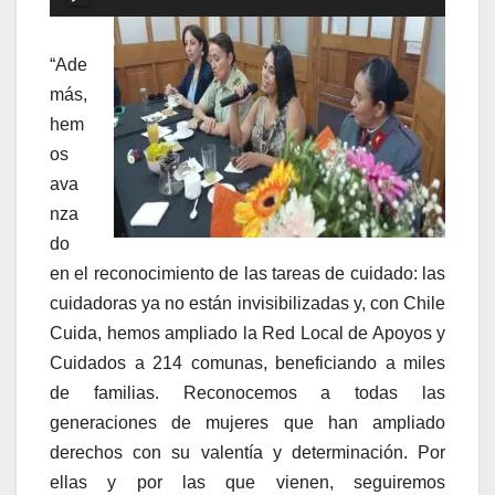
de
audio
“Ade
más,
hem
os
ava
nza
do
en el reconocimiento de las tareas de cuidado: las
cuidadoras ya no están invisibilizadas y, con Chile
Cuida, hemos ampliado la Red Local de Apoyos y
Cuidados a 214 comunas, beneficiando a miles
de familias. Reconocemos a todas las
generaciones de mujeres que han ampliado
derechos con su valentía y determinación. Por
ellas y por las que vienen, seguiremos