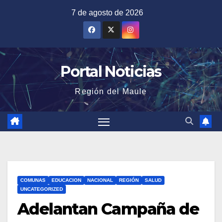
Saltar
7 de agosto de 2026
al
contenido
Portal Noticias
Región del Maule
COMUNAS
EDUCACION
NACIONAL
REGIÓN
SALUD
UNCATEGORIZED
Adelantan Campaña de