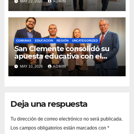
MAY 22, 2026
ADMIN
Royalty Minero
COMUNAS
EDUCACION
REGIÓN
UNCATEGORIZED
San Clemente consolidó su
apuesta educativa con el
lanzamiento del
MAY 10, 2026
ADMIN
Preuniversitario Brotes 2026
Deja una respuesta
Tu dirección de correo electrónico no será publicada.
Los campos obligatorios están marcados con
*