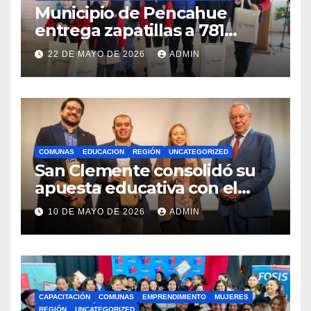
Municipio de Pencahue
entrega zapatillas a 781
estudiantes con recursos del
22 DE MAYO DE 2026
ADMIN
Royalty Minero
COMUNAS
EDUCACION
REGIÓN
UNCATEGORIZED
San Clemente consolidó su
apuesta educativa con el
lanzamiento del
10 DE MAYO DE 2026
ADMIN
Preuniversitario Brotes 2026
CAPACITACIÓN
COMUNAS
EMPRENDIMIENTO
MUJERES
REGIÓN
UNCATEGORIZED