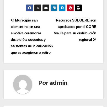
Navegación
Municipio san
Recursos SUBDERE son
clementino en una
aprobados por el CORE
de
emotiva ceremonia
Maule para su distribución
entradas
despidió a docentes y
regional
asistentes de la educación
que se acogieron a retiro
Por
admin