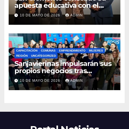
apuesta educativa con el
lanzamiento del
10 DE MAYO DE 2026
ADMIN
Preuniversitario Brotes 2026
CAPACITACIÓN
COMUNAS
EMPRENDIMIENTO
MUJERES
REGIÓN
UNCATEGORIZED
Sanjavierinas impulsarán sus
propios negocios tras
capacitarse junto al FOSIS
10 DE MAYO DE 2026
ADMIN