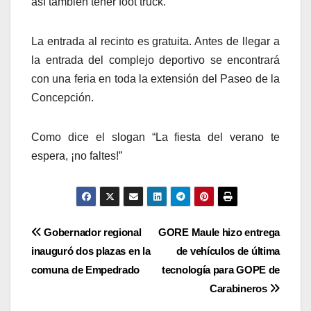
así también tener foot truck.
La entrada al recinto es gratuita. Antes de llegar a
la entrada del complejo deportivo se encontrará
con una feria en toda la extensión del Paseo de la
Concepción.
Como dice el slogan “La fiesta del verano te
espera, ¡no faltes!”
Navegación
Gobernador regional
GORE Maule hizo entrega
inauguró dos plazas en la
de vehículos de última
de
comuna de Empedrado
tecnología para GOPE de
entradas
Carabineros