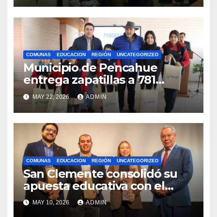
internacionales
COMUNAS
EDUCACION
REGIÓN
UNCATEGORIZED
Municipio de Pencahue
entrega zapatillas a 781
estudiantes con recursos del
MAY 22, 2026
ADMIN
Royalty Minero
COMUNAS
EDUCACION
REGIÓN
UNCATEGORIZED
San Clemente consolidó su
apuesta educativa con el
lanzamiento del
MAY 10, 2026
ADMIN
Preuniversitario Brotes 2026