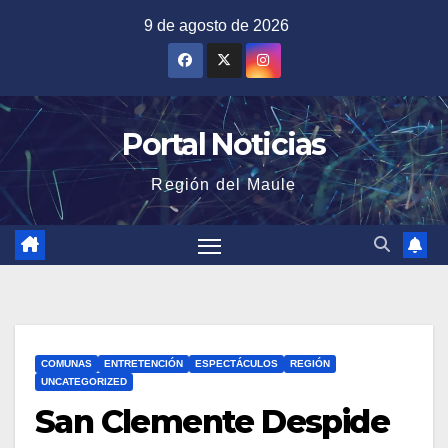
Saltar
9 de agosto de 2026
al
contenido
Portal Noticias
Región del Maule
COMUNAS
ENTRETENCIÓN
ESPECTÁCULOS
REGIÓN
UNCATEGORIZED
San Clemente Despide