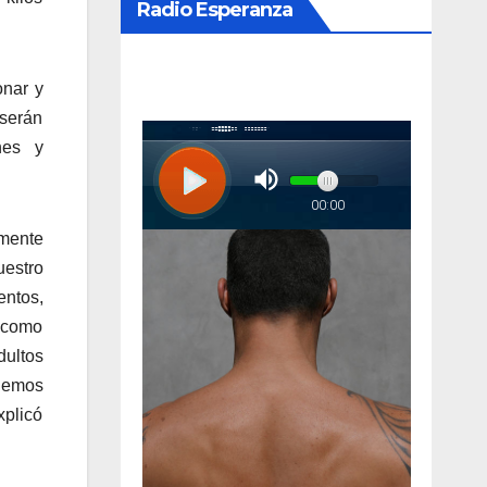
Radio Esperanza
onar y
serán
enes y
amente
uestro
entos,
s como
dultos
 hemos
xplicó