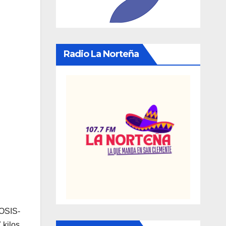
Radio La Norteña
FOSIS-
 kilos