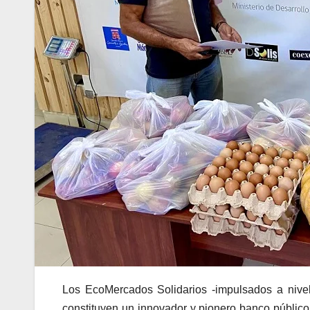
Los EcoMercados Solidarios -impulsados a nivel
constituyen un innovador y pionero banco público