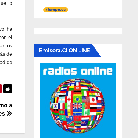
que lo
ivo ha
con el
otros
Emisora.cl ON LINE
más de
dad de
smo a
les