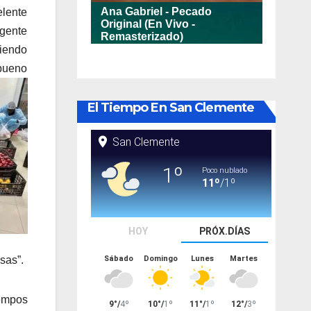
elente
 gente
ciendo
 bueno
El Tiempo En San Clemente
sas”.
iempos