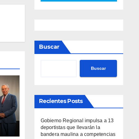
Buscar
Buscar
Recientes Posts
Gobierno Regional impulsa a 13
va
deportistas que llevarán la
nto
bandera maulina a competencias
ario