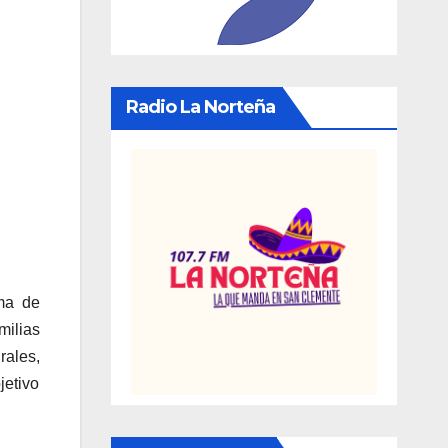
Radio La Norteña
ma de
milias
rales,
jetivo