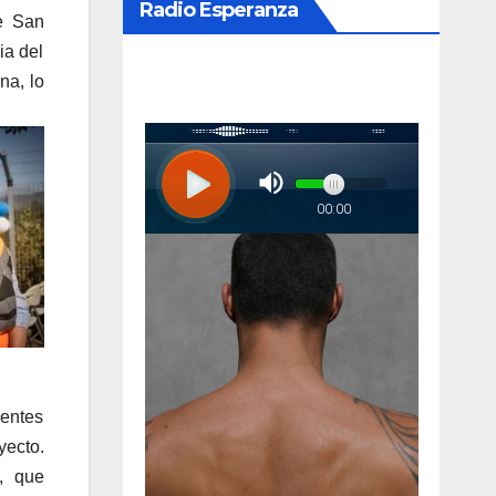
Radio Esperanza
e San
ia del
na, lo
 entes
yecto.
a, que