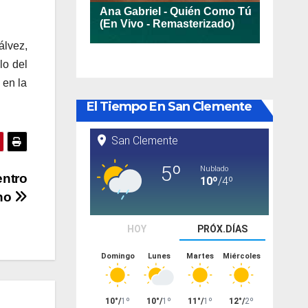
álvez,
lo del
 en la
El Tiempo En San Clemente
entro
ino