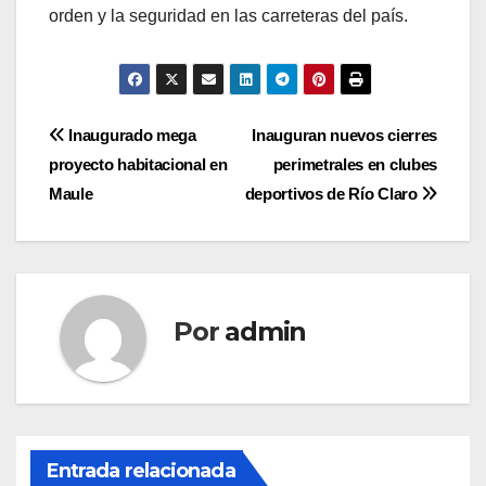
orden y la seguridad en las carreteras del país.
Navegación
Inaugurado mega
Inauguran nuevos cierres
proyecto habitacional en
perimetrales en clubes
de
Maule
deportivos de Río Claro
entradas
Por
admin
Entrada relacionada