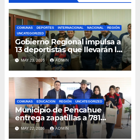
COMUNAS
DEPORTES
INTERNACIONAL
NACIONAL
REGIÓN
UNCATEGORIZED
Gobierno Regional impulsa a
13 deportistas que llevarán la
bandera maulina a
MAY 23, 2026
ADMIN
competencias
internacionales
COMUNAS
EDUCACION
REGIÓN
UNCATEGORIZED
Municipio de Pencahue
entrega zapatillas a 781
estudiantes con recursos del
MAY 22, 2026
ADMIN
Royalty Minero