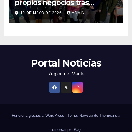
propios negocios tras
capacitarse junto al FOSIS
10 DE MAYO DE 2026
ADMIN
Portal Noticias
Región del Maule
Funciona gracias a WordPress
|
Tema: Newsup de
Themeansar
Home
Sample Page