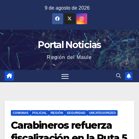
Saltar
9 de agosto de 2026
al
contenido
Portal Noticias
Región del Maule
COMUNAS
POLICIAL
REGIÓN
SEGURIDAD
UNCATEGORIZED
Carabineros refuerza
fiscalización en la Ruta 5