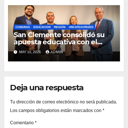
COMUNAS
EDUCACION
REGIÓN
UNCATEGORIZED
San Clemente consolidó su
apuesta educativa con el
lanzamiento del
MAY 10, 2026
ADMIN
Preuniversitario Brotes 2026
Deja una respuesta
Tu dirección de correo electrónico no será publicada.
Los campos obligatorios están marcados con
*
Comentario
*