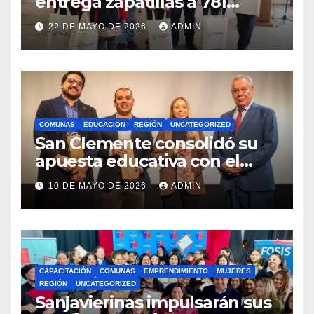
entrega zapatillas a 781
estudiantes con recursos del
22 DE MAYO DE 2026
ADMIN
Royalty Minero
COMUNAS
EDUCACION
REGIÓN
UNCATEGORIZED
San Clemente consolidó su
apuesta educativa con el
lanzamiento del
10 DE MAYO DE 2026
ADMIN
Preuniversitario Brotes 2026
CAPACITACIÓN
COMUNAS
EMPRENDIMIENTO
MUJERES
REGIÓN
UNCATEGORIZED
Sanjavierinas impulsarán sus