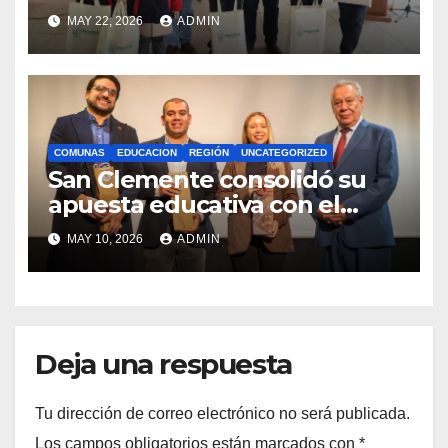
estudiantes con recursos del
MAY 22, 2026
ADMIN
Royalty Minero
COMUNAS
EDUCACION
REGIÓN
UNCATEGORIZED
San Clemente consolidó su
apuesta educativa con el
lanzamiento del
MAY 10, 2026
ADMIN
Preuniversitario Brotes 2026
Deja una respuesta
Tu dirección de correo electrónico no será publicada.
Los campos obligatorios están marcados con
*