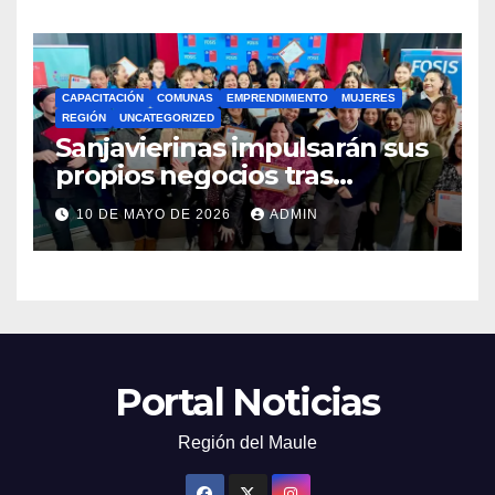
CAPACITACIÓN
COMUNAS
EMPRENDIMIENTO
MUJERES
REGIÓN
UNCATEGORIZED
Sanjavierinas impulsarán sus
propios negocios tras
capacitarse junto al FOSIS
10 DE MAYO DE 2026
ADMIN
Portal Noticias
Región del Maule