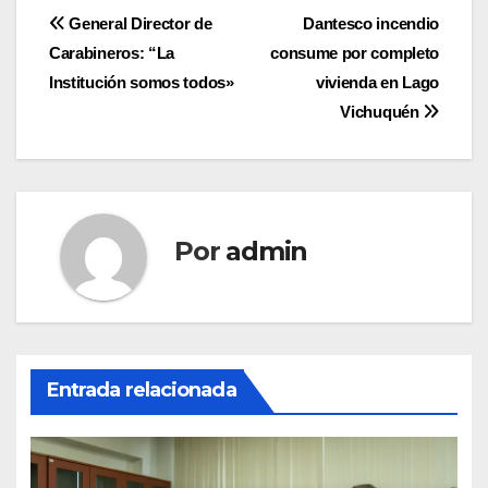
Navegación
General Director de
Dantesco incendio
Carabineros: “La
consume por completo
de
Institución somos todos»
vivienda en Lago
entradas
Vichuquén
Por
admin
Entrada relacionada