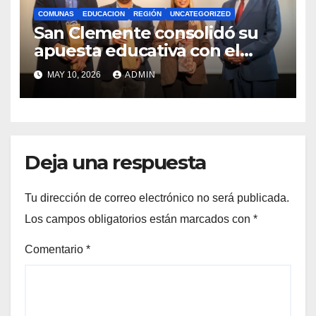
COMUNAS
EDUCACION
REGIÓN
UNCATEGORIZED
San Clemente consolidó su
apuesta educativa con el
lanzamiento del
MAY 10, 2026
ADMIN
Preuniversitario Brotes 2026
Deja una respuesta
Tu dirección de correo electrónico no será publicada.
Los campos obligatorios están marcados con
*
Comentario
*