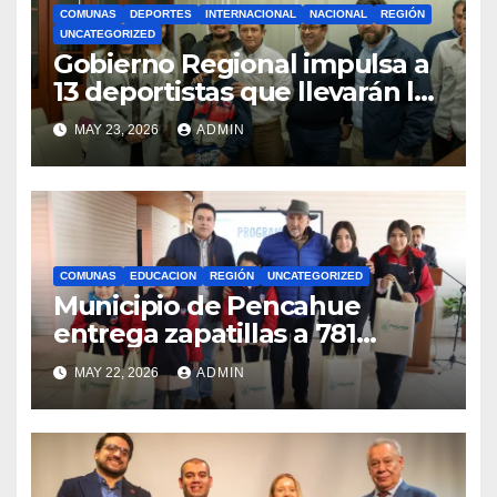
COMUNAS
DEPORTES
INTERNACIONAL
NACIONAL
REGIÓN
UNCATEGORIZED
Gobierno Regional impulsa a
13 deportistas que llevarán la
bandera maulina a
MAY 23, 2026
ADMIN
competencias
internacionales
COMUNAS
EDUCACION
REGIÓN
UNCATEGORIZED
Municipio de Pencahue
entrega zapatillas a 781
estudiantes con recursos del
MAY 22, 2026
ADMIN
Royalty Minero