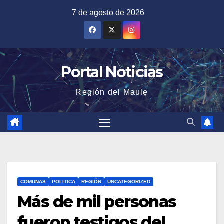
Saltar
7 de agosto de 2026
al
contenido
Portal Noticias
Región del Maule
COMUNAS
POLITICA
REGIÓN
UNCATEGORIZED
Más de mil personas
fueron testigos del