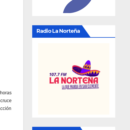
Radio La Norteña
 horas
 cruce
acción