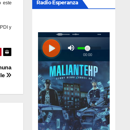
Radio Esperanza
o este
 PDI y
omuna
ule