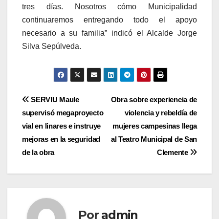
tres días. Nosotros cómo Municipalidad
continuaremos entregando todo el apoyo
necesario a su familia” indicó el Alcalde Jorge
Silva Sepúlveda.
Navegación
SERVIU Maule
Obra sobre experiencia de
supervisó megaproyecto
violencia y rebeldía de
de
vial en linares e instruye
mujeres campesinas llega
entradas
mejoras en la seguridad
al Teatro Municipal de San
de la obra
Clemente
Por
admin