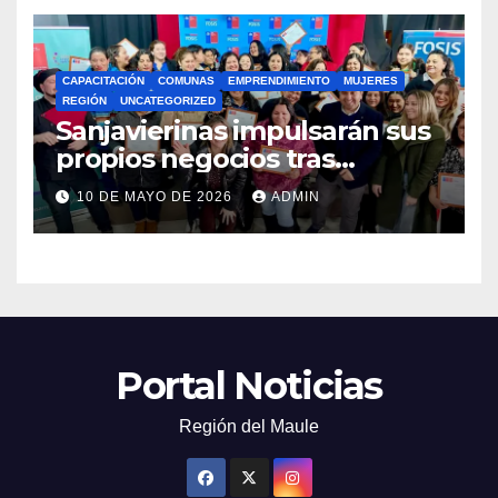
CAPACITACIÓN
COMUNAS
EMPRENDIMIENTO
MUJERES
REGIÓN
UNCATEGORIZED
Sanjavierinas impulsarán sus
propios negocios tras
capacitarse junto al FOSIS
10 DE MAYO DE 2026
ADMIN
Portal Noticias
Región del Maule