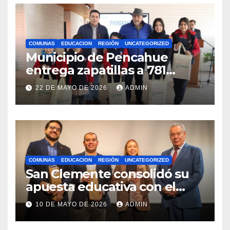
COMUNAS
EDUCACION
REGIÓN
UNCATEGORIZED
Municipio de Pencahue
entrega zapatillas a 781
estudiantes con recursos del
22 DE MAYO DE 2026
ADMIN
Royalty Minero
COMUNAS
EDUCACION
REGIÓN
UNCATEGORIZED
San Clemente consolidó su
apuesta educativa con el
lanzamiento del
10 DE MAYO DE 2026
ADMIN
Preuniversitario Brotes 2026