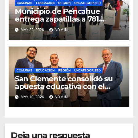
COMUNAS
EDUCACION
REGIÓN
UNCATEGORIZED
Municipio de Pencahue
entrega zapatillas a 781
estudiantes con recursos del
MAY 22, 2026
ADMIN
Royalty Minero
COMUNAS
EDUCACION
REGIÓN
UNCATEGORIZED
San Clemente consolidó su
apuesta educativa con el
lanzamiento del
MAY 10, 2026
ADMIN
Preuniversitario Brotes 2026
Deja una respuesta