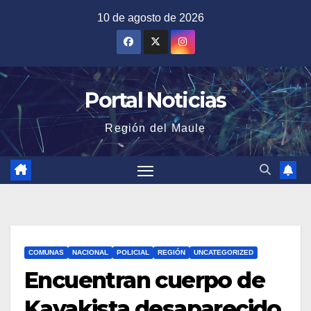
Saltar
10 de agosto de 2026
al
contenido
Portal Noticias
Región del Maule
COMUNAS
NACIONAL
POLICIAL
REGIÓN
UNCATEGORIZED
Encuentran cuerpo de
Kayakista desaparecido