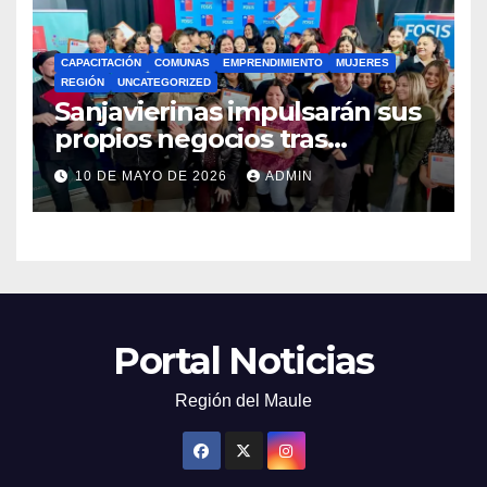
CAPACITACIÓN
COMUNAS
EMPRENDIMIENTO
MUJERES
REGIÓN
UNCATEGORIZED
Sanjavierinas impulsarán sus
propios negocios tras
capacitarse junto al FOSIS
10 DE MAYO DE 2026
ADMIN
Portal Noticias
Región del Maule