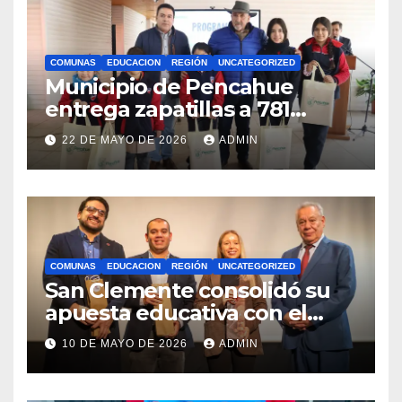
COMUNAS
EDUCACION
REGIÓN
UNCATEGORIZED
Municipio de Pencahue
entrega zapatillas a 781
estudiantes con recursos del
22 DE MAYO DE 2026
ADMIN
Royalty Minero
COMUNAS
EDUCACION
REGIÓN
UNCATEGORIZED
San Clemente consolidó su
apuesta educativa con el
lanzamiento del
10 DE MAYO DE 2026
ADMIN
Preuniversitario Brotes 2026