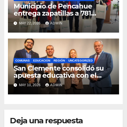
Municipio de Pencahue
entrega zapatillas a 781
estudiantes con recursos del
MAY 22, 2026
ADMIN
Royalty Minero
COMUNAS
EDUCACION
REGIÓN
UNCATEGORIZED
San Clemente consolidó su
apuesta educativa con el
lanzamiento del
MAY 10, 2026
ADMIN
Preuniversitario Brotes 2026
Deja una respuesta